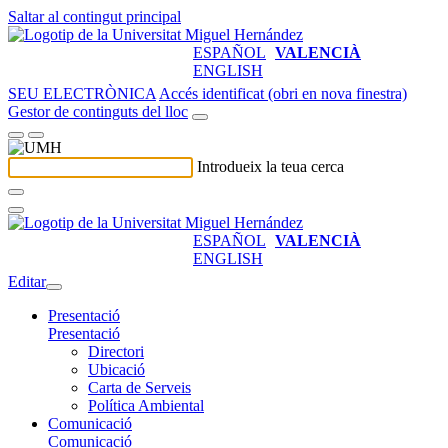
Saltar al contingut principal
ESPAÑOL
VALENCIÀ
ENGLISH
SEU ELECTRÒNICA
Accés identificat (obri en nova finestra)
Gestor de continguts del lloc
Introdueix la teua cerca
ESPAÑOL
VALENCIÀ
ENGLISH
Editar
Presentació
Presentació
Directori
Ubicació
Carta de Serveis
Política Ambiental
Comunicació
Comunicació