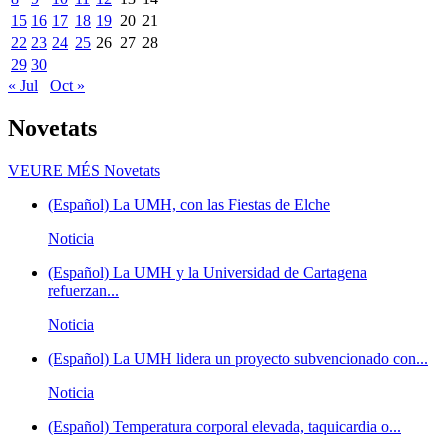
15
16
17
18
19
20
21
22
23
24
25
26
27
28
29
30
« Jul
Oct »
Novetats
VEURE MÉS
Novetats
(Español) La UMH, con las Fiestas de Elche
Noticia
(Español) La UMH y la Universidad de Cartagena
refuerzan...
Noticia
(Español) La UMH lidera un proyecto subvencionado con...
Noticia
(Español) Temperatura corporal elevada, taquicardia o...