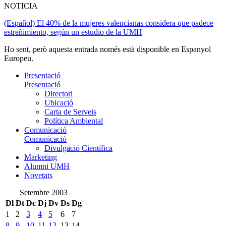
NOTICIA
(Español) El 40% de la mujeres valencianas considera que padece
estreñimiento, según un estudio de la UMH
Ho sent, però aquesta entrada només està disponible en Espanyol
Europeu.
Presentació
Presentació
Directori
Ubicació
Carta de Serveis
Política Ambiental
Comunicació
Comunicació
Divulgació Científica
Marketing
Alumni UMH
Novetats
Setembre 2003
Dl
Dt
Dc
Dj
Dv
Ds
Dg
1
2
3
4
5
6
7
8
9
10
11
12
13
14