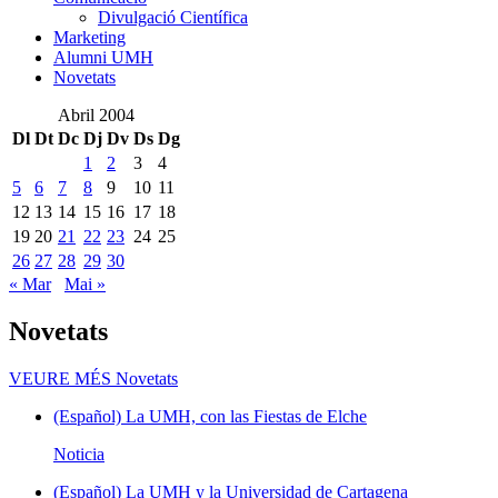
Divulgació Científica
Marketing
Alumni UMH
Novetats
Abril 2004
Dl
Dt
Dc
Dj
Dv
Ds
Dg
1
2
3
4
5
6
7
8
9
10
11
12
13
14
15
16
17
18
19
20
21
22
23
24
25
26
27
28
29
30
« Mar
Mai »
Novetats
VEURE MÉS
Novetats
(Español) La UMH, con las Fiestas de Elche
Noticia
(Español) La UMH y la Universidad de Cartagena