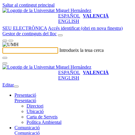
Saltar al contingut principal
ESPAÑOL
VALENCIÀ
ENGLISH
SEU ELECTRÒNICA
Accés identificat (obri en nova finestra)
Gestor de continguts del lloc
Introdueix la teua cerca
ESPAÑOL
VALENCIÀ
ENGLISH
Editar
Presentació
Presentació
Directori
Ubicació
Carta de Serveis
Política Ambiental
Comunicació
Comunicació