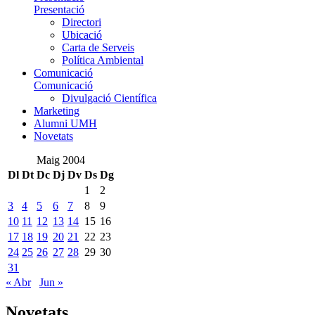
Presentació
Directori
Ubicació
Carta de Serveis
Política Ambiental
Comunicació
Comunicació
Divulgació Científica
Marketing
Alumni UMH
Novetats
Maig 2004
Dl
Dt
Dc
Dj
Dv
Ds
Dg
1
2
3
4
5
6
7
8
9
10
11
12
13
14
15
16
17
18
19
20
21
22
23
24
25
26
27
28
29
30
31
« Abr
Jun »
Novetats