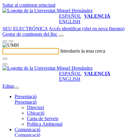
Saltar al contingut principal
ESPAÑOL
VALENCIÀ
ENGLISH
SEU ELECTRÒNICA
Accés identificat (obri en nova finestra)
Gestor de continguts del lloc
Introdueix la teua cerca
ESPAÑOL
VALENCIÀ
ENGLISH
Editar
Presentació
Presentació
Directori
Ubicació
Carta de Serveis
Política Ambiental
Comunicació
Comunicació