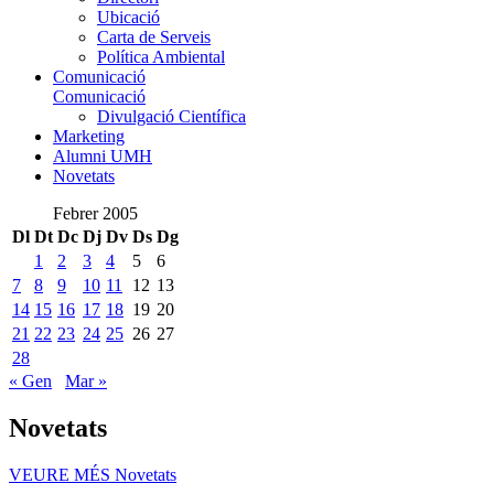
Ubicació
Carta de Serveis
Política Ambiental
Comunicació
Comunicació
Divulgació Científica
Marketing
Alumni UMH
Novetats
Febrer 2005
Dl
Dt
Dc
Dj
Dv
Ds
Dg
1
2
3
4
5
6
7
8
9
10
11
12
13
14
15
16
17
18
19
20
21
22
23
24
25
26
27
28
« Gen
Mar »
Novetats
VEURE MÉS
Novetats