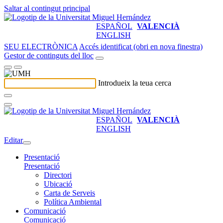
Saltar al contingut principal
ESPAÑOL
VALENCIÀ
ENGLISH
SEU ELECTRÒNICA
Accés identificat (obri en nova finestra)
Gestor de continguts del lloc
Introdueix la teua cerca
ESPAÑOL
VALENCIÀ
ENGLISH
Editar
Presentació
Presentació
Directori
Ubicació
Carta de Serveis
Política Ambiental
Comunicació
Comunicació