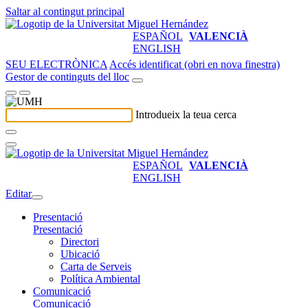
Saltar al contingut principal
ESPAÑOL
VALENCIÀ
ENGLISH
SEU ELECTRÒNICA
Accés identificat (obri en nova finestra)
Gestor de continguts del lloc
Introdueix la teua cerca
ESPAÑOL
VALENCIÀ
ENGLISH
Editar
Presentació
Presentació
Directori
Ubicació
Carta de Serveis
Política Ambiental
Comunicació
Comunicació