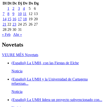
Dl
Dt
Dc
Dj
Dv
Ds
Dg
1
2
3
4
5
6
7
8
9
10
11
12
13
14
15
16
17
18
19
20
21
22
23
24
25
26
27
28
29
30
31
« Feb
Abr »
Novetats
VEURE MÉS
Novetats
(Español) La UMH, con las Fiestas de Elche
Noticia
(Español) La UMH y la Universidad de Cartagena
refuerzan...
Noticia
(Español) La UMH lidera un proyecto subvencionado con...