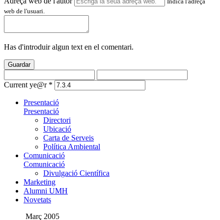
Adreça web de l'autor
Indica l'adreça
web de l'usuari.
Has d'introduir algun text en el comentari.
Guardar
Current ye@r
*
Presentació
Presentació
Directori
Ubicació
Carta de Serveis
Política Ambiental
Comunicació
Comunicació
Divulgació Científica
Marketing
Alumni UMH
Novetats
Març 2005