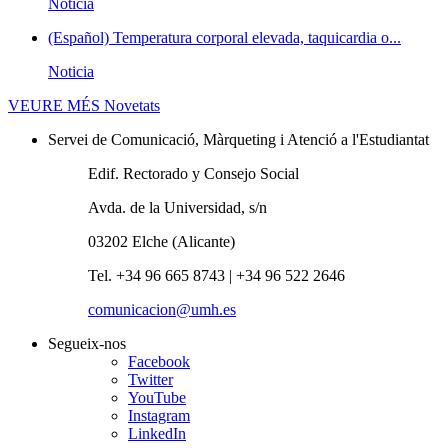
Noticia
(Español) Temperatura corporal elevada, taquicardia o...
Noticia
VEURE MÉS
Novetats
Servei de Comunicació, Màrqueting i Atenció a l'Estudiantat
Edif. Rectorado y Consejo Social
Avda. de la Universidad, s/n
03202 Elche (Alicante)
Tel. +34 96 665 8743 | +34 96 522 2646
comunicacion@umh.es
Segueix-nos
Facebook
Twitter
YouTube
Instagram
LinkedIn