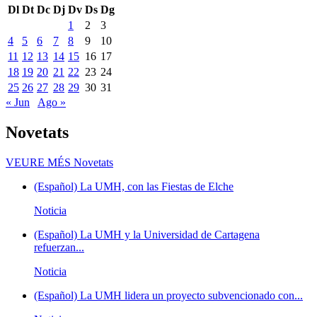
Dl
Dt
Dc
Dj
Dv
Ds
Dg
1
2
3
4
5
6
7
8
9
10
11
12
13
14
15
16
17
18
19
20
21
22
23
24
25
26
27
28
29
30
31
« Jun
Ago »
Novetats
VEURE MÉS
Novetats
(Español) La UMH, con las Fiestas de Elche
Noticia
(Español) La UMH y la Universidad de Cartagena
refuerzan...
Noticia
(Español) La UMH lidera un proyecto subvencionado con...