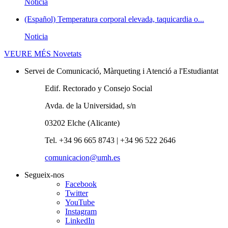
Noticia
(Español) Temperatura corporal elevada, taquicardia o...
Noticia
VEURE MÉS
Novetats
Servei de Comunicació, Màrqueting i Atenció a l'Estudiantat
Edif. Rectorado y Consejo Social
Avda. de la Universidad, s/n
03202 Elche (Alicante)
Tel. +34 96 665 8743 | +34 96 522 2646
comunicacion@umh.es
Segueix-nos
Facebook
Twitter
YouTube
Instagram
LinkedIn