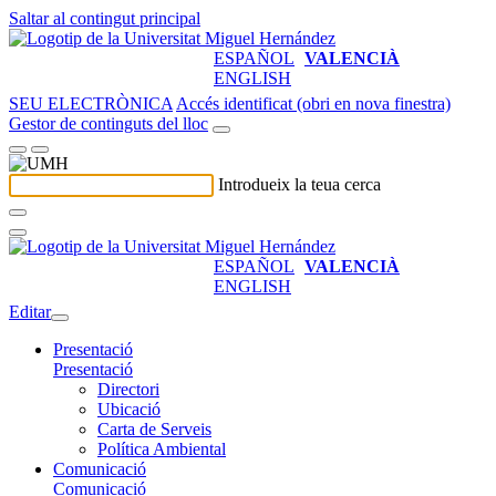
Saltar al contingut principal
ESPAÑOL
VALENCIÀ
ENGLISH
SEU ELECTRÒNICA
Accés identificat (obri en nova finestra)
Gestor de continguts del lloc
Introdueix la teua cerca
ESPAÑOL
VALENCIÀ
ENGLISH
Editar
Presentació
Presentació
Directori
Ubicació
Carta de Serveis
Política Ambiental
Comunicació
Comunicació