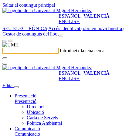
Saltar al contingut principal
ESPAÑOL
VALENCIÀ
ENGLISH
SEU ELECTRÒNICA
Accés identificat (obri en nova finestra)
Gestor de continguts del lloc
Introdueix la teua cerca
ESPAÑOL
VALENCIÀ
ENGLISH
Editar
Presentació
Presentació
Directori
Ubicació
Carta de Serveis
Política Ambiental
Comunicació
Comunicació