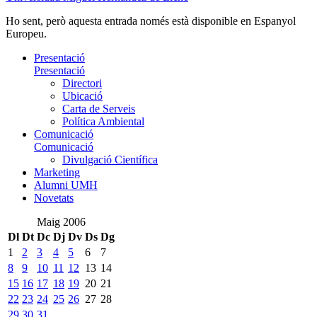
Ho sent, però aquesta entrada només està disponible en Espanyol
Europeu.
Presentació
Presentació
Directori
Ubicació
Carta de Serveis
Política Ambiental
Comunicació
Comunicació
Divulgació Científica
Marketing
Alumni UMH
Novetats
Maig 2006
Dl
Dt
Dc
Dj
Dv
Ds
Dg
1
2
3
4
5
6
7
8
9
10
11
12
13
14
15
16
17
18
19
20
21
22
23
24
25
26
27
28
29
30
31