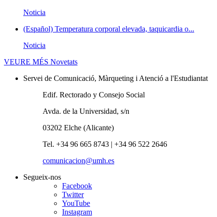
Noticia
(Español) Temperatura corporal elevada, taquicardia o...
Noticia
VEURE MÉS
Novetats
Servei de Comunicació, Màrqueting i Atenció a l'Estudiantat
Edif. Rectorado y Consejo Social
Avda. de la Universidad, s/n
03202 Elche (Alicante)
Tel. +34 96 665 8743 | +34 96 522 2646
comunicacion@umh.es
Segueix-nos
Facebook
Twitter
YouTube
Instagram