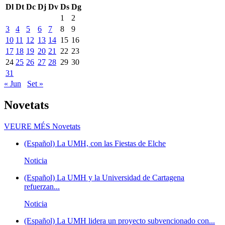
Dl
Dt
Dc
Dj
Dv
Ds
Dg
1
2
3
4
5
6
7
8
9
10
11
12
13
14
15
16
17
18
19
20
21
22
23
24
25
26
27
28
29
30
31
« Jun
Set »
Novetats
VEURE MÉS
Novetats
(Español) La UMH, con las Fiestas de Elche
Noticia
(Español) La UMH y la Universidad de Cartagena
refuerzan...
Noticia
(Español) La UMH lidera un proyecto subvencionado con...