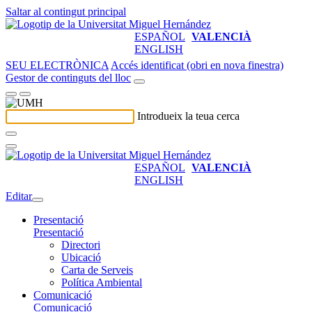
Saltar al contingut principal
ESPAÑOL
VALENCIÀ
ENGLISH
SEU ELECTRÒNICA
Accés identificat (obri en nova finestra)
Gestor de continguts del lloc
Introdueix la teua cerca
ESPAÑOL
VALENCIÀ
ENGLISH
Editar
Presentació
Presentació
Directori
Ubicació
Carta de Serveis
Política Ambiental
Comunicació
Comunicació