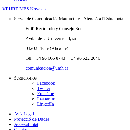
VEURE MÉS
Novetats
Servei de Comunicació, Màrqueting i Atenció a l'Estudiantat
Edif. Rectorado y Consejo Social
Avda. de la Universidad, s/n
03202 Elche (Alicante)
Tel. +34 96 665 8743 | +34 96 522 2646
comunicacion@umh.es
Segueix-nos
Facebook
Twitter
YouTube
Instagram
LinkedIn
Avís Legal
Protecció de Dades
Accessibilitat
Galetes