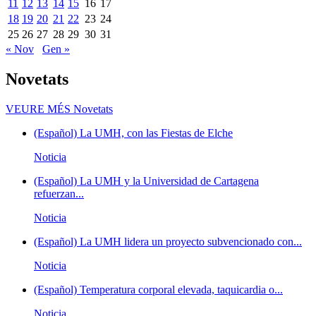
11
12
13
14
15
16
17
18
19
20
21
22
23
24
25
26
27
28
29
30
31
« Nov
Gen »
Novetats
VEURE MÉS
Novetats
(Español) La UMH, con las Fiestas de Elche
Noticia
(Español) La UMH y la Universidad de Cartagena
refuerzan...
Noticia
(Español) La UMH lidera un proyecto subvencionado con...
Noticia
(Español) Temperatura corporal elevada, taquicardia o...
Noticia