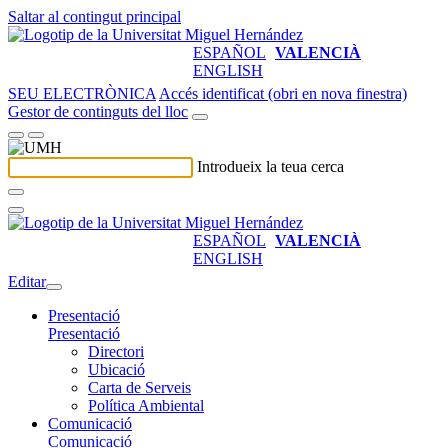
Saltar al contingut principal
ESPAÑOL
VALENCIÀ
ENGLISH
SEU ELECTRÒNICA
Accés identificat (obri en nova finestra)
Gestor de continguts del lloc
Introdueix la teua cerca
ESPAÑOL
VALENCIÀ
ENGLISH
Editar
Presentació
Presentació
Directori
Ubicació
Carta de Serveis
Política Ambiental
Comunicació
Comunicació