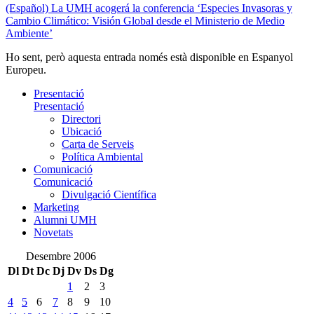
(Español) La UMH acogerá la conferencia ‘Especies Invasoras y
Cambio Climático: Visión Global desde el Ministerio de Medio
Ambiente’
Ho sent, però aquesta entrada només està disponible en Espanyol
Europeu.
Presentació
Presentació
Directori
Ubicació
Carta de Serveis
Política Ambiental
Comunicació
Comunicació
Divulgació Científica
Marketing
Alumni UMH
Novetats
Desembre 2006
Dl
Dt
Dc
Dj
Dv
Ds
Dg
1
2
3
4
5
6
7
8
9
10