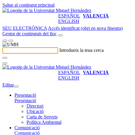
Saltar al contingut principal
ESPAÑOL
VALENCIÀ
ENGLISH
SEU ELECTRÒNICA
Accés identificat (obri en nova finestra)
Gestor de continguts del lloc
Introdueix la teua cerca
ESPAÑOL
VALENCIÀ
ENGLISH
Editar
Presentació
Presentació
Directori
Ubicació
Carta de Serveis
Política Ambiental
Comunicació
Comunicació