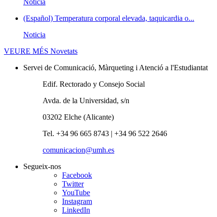
Noticia
(Español) Temperatura corporal elevada, taquicardia o...
Noticia
VEURE MÉS
Novetats
Servei de Comunicació, Màrqueting i Atenció a l'Estudiantat
Edif. Rectorado y Consejo Social
Avda. de la Universidad, s/n
03202 Elche (Alicante)
Tel. +34 96 665 8743 | +34 96 522 2646
comunicacion@umh.es
Segueix-nos
Facebook
Twitter
YouTube
Instagram
LinkedIn