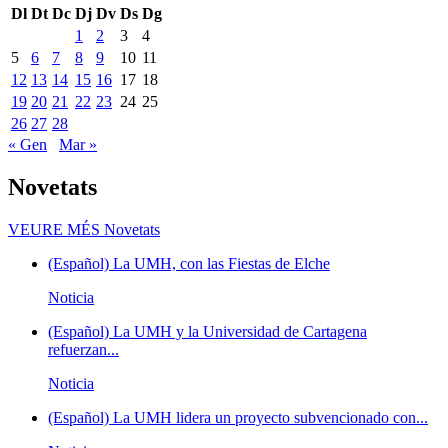
Dl
Dt
Dc
Dj
Dv
Ds
Dg
1
2
3
4
5
6
7
8
9
10
11
12
13
14
15
16
17
18
19
20
21
22
23
24
25
26
27
28
« Gen
Mar »
Novetats
VEURE MÉS
Novetats
(Español) La UMH, con las Fiestas de Elche
Noticia
(Español) La UMH y la Universidad de Cartagena
refuerzan...
Noticia
(Español) La UMH lidera un proyecto subvencionado con...