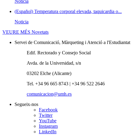
Noticia
(Español) Temperatura corporal elevada, taquicardia o...
Noticia
VEURE MÉS
Novetats
Servei de Comunicació, Màrqueting i Atenció a l'Estudiantat
Edif. Rectorado y Consejo Social
Avda. de la Universidad, s/n
03202 Elche (Alicante)
Tel. +34 96 665 8743 | +34 96 522 2646
comunicacion@umh.es
Segueix-nos
Facebook
Twitter
YouTube
Instagram
LinkedIn