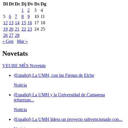
Dl
Dt
Dc
Dj
Dv
Ds
Dg
1
2
3
4
5
6
7
8
9
10
11
12
13
14
15
16
17
18
19
20
21
22
23
24
25
26
27
28
« Gen
Mar »
Novetats
VEURE MÉS
Novetats
(Español) La UMH, con las Fiestas de Elche
Noticia
(Español) La UMH y la Universidad de Cartagena
refuerzan...
Noticia
(Español) La UMH lidera un proyecto subvencionado con...