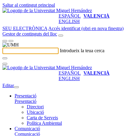
Saltar al contingut principal
ESPAÑOL
VALENCIÀ
ENGLISH
SEU ELECTRÒNICA
Accés identificat (obri en nova finestra)
Gestor de continguts del lloc
Introdueix la teua cerca
ESPAÑOL
VALENCIÀ
ENGLISH
Editar
Presentació
Presentació
Directori
Ubicació
Carta de Serveis
Política Ambiental
Comunicació
Comunicació