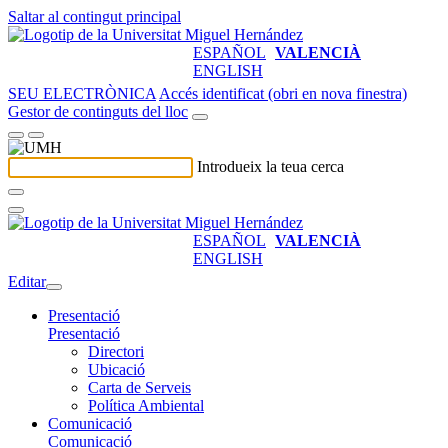
Saltar al contingut principal
ESPAÑOL
VALENCIÀ
ENGLISH
SEU ELECTRÒNICA
Accés identificat (obri en nova finestra)
Gestor de continguts del lloc
Introdueix la teua cerca
ESPAÑOL
VALENCIÀ
ENGLISH
Editar
Presentació
Presentació
Directori
Ubicació
Carta de Serveis
Política Ambiental
Comunicació
Comunicació