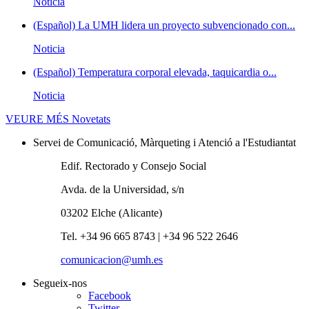
Noticia
(Español) La UMH lidera un proyecto subvencionado con...
Noticia
(Español) Temperatura corporal elevada, taquicardia o...
Noticia
VEURE MÉS
Novetats
Servei de Comunicació, Màrqueting i Atenció a l'Estudiantat
Edif. Rectorado y Consejo Social
Avda. de la Universidad, s/n
03202 Elche (Alicante)
Tel. +34 96 665 8743 | +34 96 522 2646
comunicacion@umh.es
Segueix-nos
Facebook
Twitter