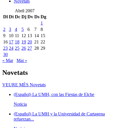
Novetats
Abril 2007
Dl
Dt
Dc
Dj
Dv
Ds
Dg
1
2
3
4
5
6
7
8
9
10
11
12
13
14
15
16
17
18
19
20
21
22
23
24
25
26
27
28
29
30
« Mar
Mai »
Novetats
VEURE MÉS
Novetats
(Español) La UMH, con las Fiestas de Elche
Noticia
(Español) La UMH y la Universidad de Cartagena
refuerzan...