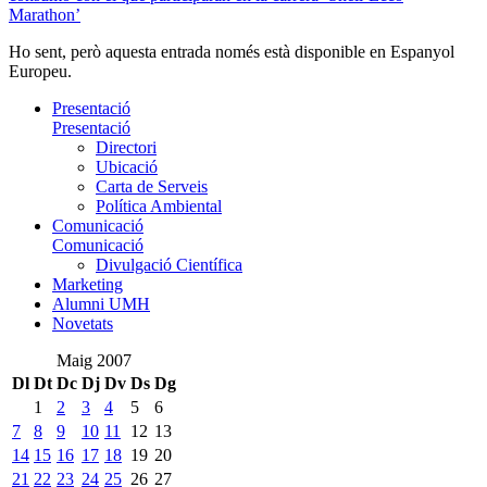
Marathon’
Ho sent, però aquesta entrada només està disponible en Espanyol
Europeu.
Presentació
Presentació
Directori
Ubicació
Carta de Serveis
Política Ambiental
Comunicació
Comunicació
Divulgació Científica
Marketing
Alumni UMH
Novetats
Maig 2007
Dl
Dt
Dc
Dj
Dv
Ds
Dg
1
2
3
4
5
6
7
8
9
10
11
12
13
14
15
16
17
18
19
20
21
22
23
24
25
26
27