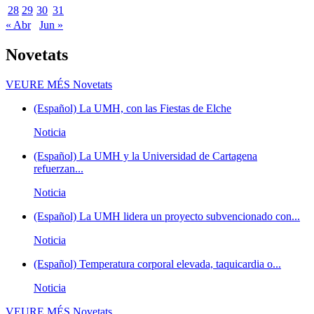
28
29
30
31
« Abr
Jun »
Novetats
VEURE MÉS
Novetats
(Español) La UMH, con las Fiestas de Elche
Noticia
(Español) La UMH y la Universidad de Cartagena
refuerzan...
Noticia
(Español) La UMH lidera un proyecto subvencionado con...
Noticia
(Español) Temperatura corporal elevada, taquicardia o...
Noticia
VEURE MÉS
Novetats