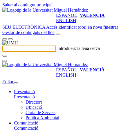
Saltar al contingut principal
ESPAÑOL
VALENCIÀ
ENGLISH
SEU ELECTRÒNICA
Accés identificat (obri en nova finestra)
Gestor de continguts del lloc
Introdueix la teua cerca
ESPAÑOL
VALENCIÀ
ENGLISH
Editar
Presentació
Presentació
Directori
Ubicació
Carta de Serveis
Política Ambiental
Comunicació
Comunicació