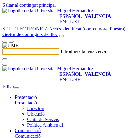
Saltar al contingut principal
ESPAÑOL
VALENCIÀ
ENGLISH
SEU ELECTRÒNICA
Accés identificat (obri en nova finestra)
Gestor de continguts del lloc
Introdueix la teua cerca
ESPAÑOL
VALENCIÀ
ENGLISH
Editar
Presentació
Presentació
Directori
Ubicació
Carta de Serveis
Política Ambiental
Comunicació
Comunicació