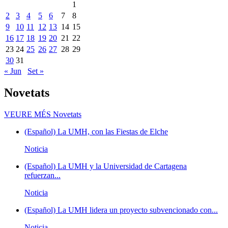
1
2
3
4
5
6
7
8
9
10
11
12
13
14
15
16
17
18
19
20
21
22
23
24
25
26
27
28
29
30
31
« Jun
Set »
Novetats
VEURE MÉS
Novetats
(Español) La UMH, con las Fiestas de Elche
Noticia
(Español) La UMH y la Universidad de Cartagena
refuerzan...
Noticia
(Español) La UMH lidera un proyecto subvencionado con...
Noticia