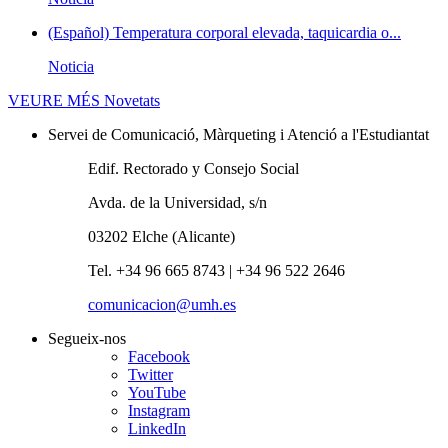
(Español) Temperatura corporal elevada, taquicardia o...
Noticia
VEURE MÉS
Novetats
Servei de Comunicació, Màrqueting i Atenció a l'Estudiantat
Edif. Rectorado y Consejo Social
Avda. de la Universidad, s/n
03202 Elche (Alicante)
Tel. +34 96 665 8743 | +34 96 522 2646
comunicacion@umh.es
Segueix-nos
Facebook
Twitter
YouTube
Instagram
LinkedIn