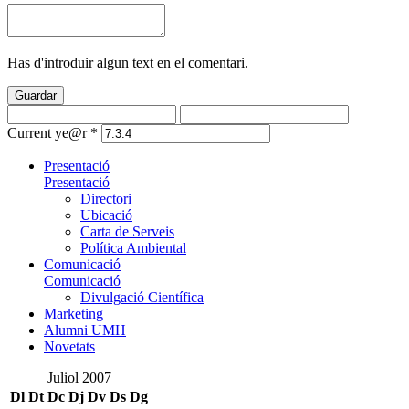
Has d'introduir algun text en el comentari.
Guardar
Current ye@r
*
Presentació
Presentació
Directori
Ubicació
Carta de Serveis
Política Ambiental
Comunicació
Comunicació
Divulgació Científica
Marketing
Alumni UMH
Novetats
Juliol 2007
Dl
Dt
Dc
Dj
Dv
Ds
Dg