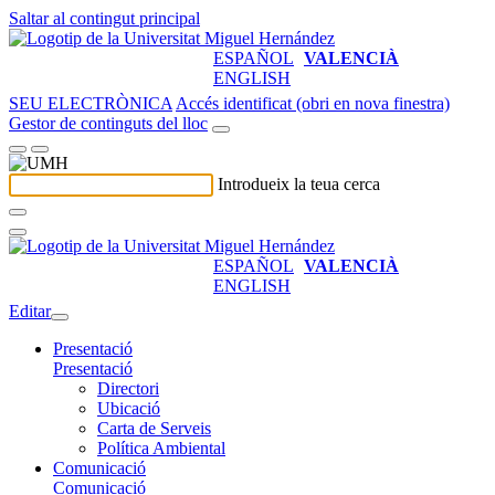
Saltar al contingut principal
ESPAÑOL
VALENCIÀ
ENGLISH
SEU ELECTRÒNICA
Accés identificat (obri en nova finestra)
Gestor de continguts del lloc
Introdueix la teua cerca
ESPAÑOL
VALENCIÀ
ENGLISH
Editar
Presentació
Presentació
Directori
Ubicació
Carta de Serveis
Política Ambiental
Comunicació
Comunicació