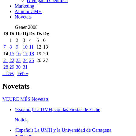
Divulgació Científica
Marketing
Alumni UMH
Novetats
Gener 2008
Dl
Dt
Dc
Dj
Dv
Ds
Dg
1
2
3
4
5
6
7
8
9
10
11
12
13
14
15
16
17
18
19
20
21
22
23
24
25
26
27
28
29
30
31
« Des
Feb »
Novetats
VEURE MÉS
Novetats
(Español) La UMH, con las Fiestas de Elche
Noticia
(Español) La UMH y la Universidad de Cartagena
refuerzan...