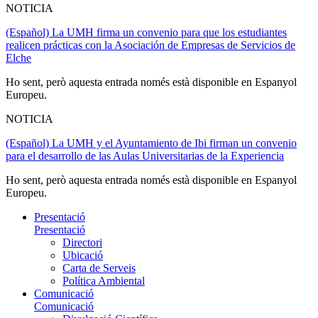
NOTICIA
(Español) La UMH firma un convenio para que los estudiantes
realicen prácticas con la Asociación de Empresas de Servicios de
Elche
Ho sent, però aquesta entrada només està disponible en Espanyol
Europeu.
NOTICIA
(Español) La UMH y el Ayuntamiento de Ibi firman un convenio
para el desarrollo de las Aulas Universitarias de la Experiencia
Ho sent, però aquesta entrada només està disponible en Espanyol
Europeu.
Presentació
Presentació
Directori
Ubicació
Carta de Serveis
Política Ambiental
Comunicació
Comunicació