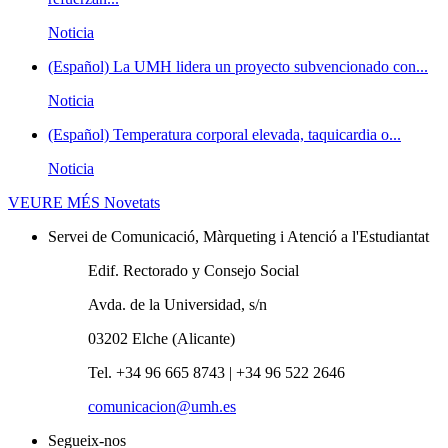
Noticia
(Español) La UMH lidera un proyecto subvencionado con...
Noticia
(Español) Temperatura corporal elevada, taquicardia o...
Noticia
VEURE MÉS
Novetats
Servei de Comunicació, Màrqueting i Atenció a l'Estudiantat
Edif. Rectorado y Consejo Social
Avda. de la Universidad, s/n
03202 Elche (Alicante)
Tel. +34 96 665 8743 | +34 96 522 2646
comunicacion@umh.es
Segueix-nos