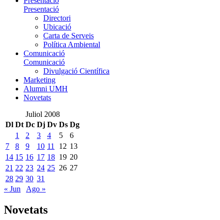
Presentació
Presentació
Directori
Ubicació
Carta de Serveis
Política Ambiental
Comunicació
Comunicació
Divulgació Científica
Marketing
Alumni UMH
Novetats
Juliol 2008
Dl
Dt
Dc
Dj
Dv
Ds
Dg
1
2
3
4
5
6
7
8
9
10
11
12
13
14
15
16
17
18
19
20
21
22
23
24
25
26
27
28
29
30
31
« Jun
Ago »
Novetats