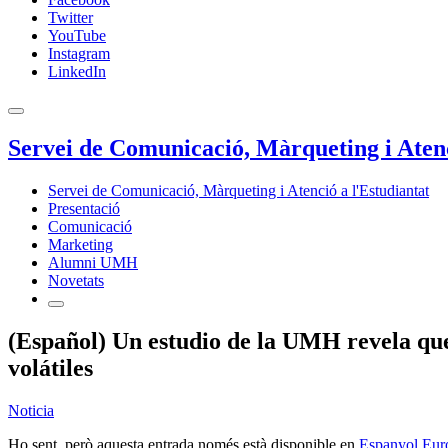
Twitter
YouTube
Instagram
LinkedIn
Servei de Comunicació, Màrqueting i Atenc
Servei de Comunicació, Màrqueting i Atenció a l'Estudiantat
Presentació
Comunicació
Marketing
Alumni UMH
Novetats
(Español) Un estudio de la UMH revela que 
volátiles
Noticia
Ho sent, però aquesta entrada només està disponible en
Espanyol Eur