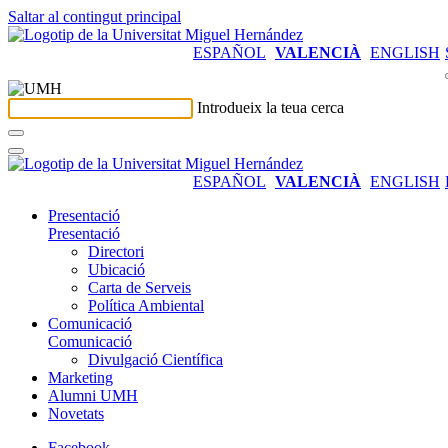
Saltar al contingut principal
ESPAÑOL
VALENCIÀ
ENGLISH
Introdueix la teua cerca
ESPAÑOL
VALENCIÀ
ENGLISH
Presentació
Presentació
Directori
Ubicació
Carta de Serveis
Política Ambiental
Comunicació
Comunicació
Divulgació Científica
Marketing
Alumni UMH
Novetats
Facebook