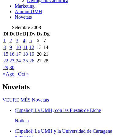
Divulgació Científica
Marketing
Alumni UMH
Novetats
Setembre 2008
Dl
Dt
Dc
Dj
Dv
Ds
Dg
1
2
3
4
5
6
7
8
9
10
11
12
13
14
15
16
17
18
19
20
21
22
23
24
25
26
27
28
29
30
« Ago
Oct »
Novetats
VEURE MÉS
Novetats
(Español) La UMH, con las Fiestas de Elche
Noticia
(Español) La UMH y la Universidad de Cartagena
refuerzan...