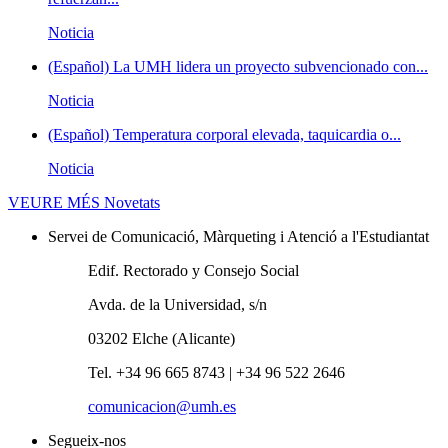
Noticia
(Español) La UMH lidera un proyecto subvencionado con...
Noticia
(Español) Temperatura corporal elevada, taquicardia o...
Noticia
VEURE MÉS
Novetats
Servei de Comunicació, Màrqueting i Atenció a l'Estudiantat
Edif. Rectorado y Consejo Social
Avda. de la Universidad, s/n
03202 Elche (Alicante)
Tel. +34 96 665 8743 | +34 96 522 2646
comunicacion@umh.es
Segueix-nos