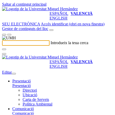
Saltar al contingut principal
ESPAÑOL
VALENCIÀ
ENGLISH
SEU ELECTRÒNICA
Accés identificat (obri en nova finestra)
Gestor de continguts del lloc
Introdueix la teua cerca
ESPAÑOL
VALENCIÀ
ENGLISH
Editar
Presentació
Presentació
Directori
Ubicació
Carta de Serveis
Política Ambiental
Comunicació
Comunicació