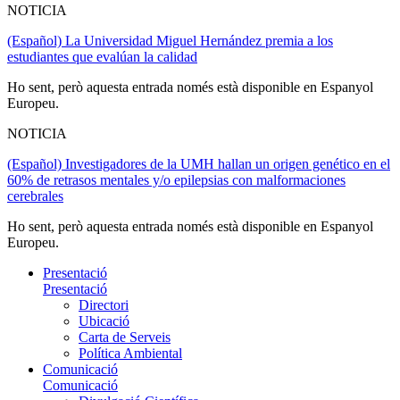
NOTICIA
(Español) La Universidad Miguel Hernández premia a los
estudiantes que evalúan la calidad
Ho sent, però aquesta entrada només està disponible en Espanyol
Europeu.
NOTICIA
(Español) Investigadores de la UMH hallan un origen genético en el
60% de retrasos mentales y/o epilepsias con malformaciones
cerebrales
Ho sent, però aquesta entrada només està disponible en Espanyol
Europeu.
Presentació
Presentació
Directori
Ubicació
Carta de Serveis
Política Ambiental
Comunicació
Comunicació