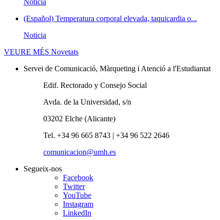
Noticia
(Español) Temperatura corporal elevada, taquicardia o...
Noticia
VEURE MÉS
Novetats
Servei de Comunicació, Màrqueting i Atenció a l'Estudiantat
Edif. Rectorado y Consejo Social
Avda. de la Universidad, s/n
03202 Elche (Alicante)
Tel. +34 96 665 8743 | +34 96 522 2646
comunicacion@umh.es
Segueix-nos
Facebook
Twitter
YouTube
Instagram
LinkedIn