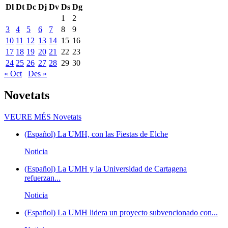
Dl
Dt
Dc
Dj
Dv
Ds
Dg
1
2
3
4
5
6
7
8
9
10
11
12
13
14
15
16
17
18
19
20
21
22
23
24
25
26
27
28
29
30
« Oct
Des »
Novetats
VEURE MÉS
Novetats
(Español) La UMH, con las Fiestas de Elche
Noticia
(Español) La UMH y la Universidad de Cartagena
refuerzan...
Noticia
(Español) La UMH lidera un proyecto subvencionado con...