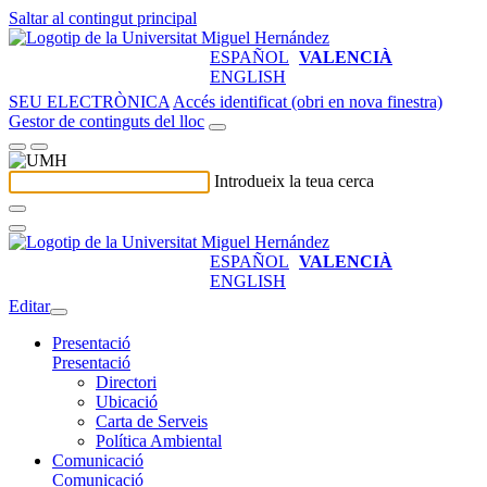
Saltar al contingut principal
ESPAÑOL
VALENCIÀ
ENGLISH
SEU ELECTRÒNICA
Accés identificat (obri en nova finestra)
Gestor de continguts del lloc
Introdueix la teua cerca
ESPAÑOL
VALENCIÀ
ENGLISH
Editar
Presentació
Presentació
Directori
Ubicació
Carta de Serveis
Política Ambiental
Comunicació
Comunicació