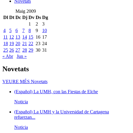
Novetats
Maig 2009
Dl
Dt
Dc
Dj
Dv
Ds
Dg
1
2
3
4
5
6
7
8
9
10
11
12
13
14
15
16
17
18
19
20
21
22
23
24
25
26
27
28
29
30
31
« Abr
Jun »
Novetats
VEURE MÉS
Novetats
(Español) La UMH, con las Fiestas de Elche
Noticia
(Español) La UMH y la Universidad de Cartagena
refuerzan...
Noticia