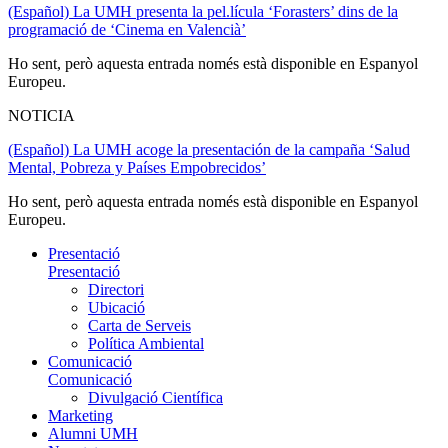
(Español) La UMH presenta la pel.lícula ‘Forasters’ dins de la
programació de ‘Cinema en Valencià’
Ho sent, però aquesta entrada només està disponible en Espanyol
Europeu.
NOTICIA
(Español) La UMH acoge la presentación de la campaña ‘Salud
Mental, Pobreza y Países Empobrecidos’
Ho sent, però aquesta entrada només està disponible en Espanyol
Europeu.
Presentació
Presentació
Directori
Ubicació
Carta de Serveis
Política Ambiental
Comunicació
Comunicació
Divulgació Científica
Marketing
Alumni UMH