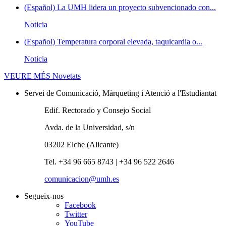
(Español) La UMH lidera un proyecto subvencionado con...
Noticia
(Español) Temperatura corporal elevada, taquicardia o...
Noticia
VEURE MÉS
Novetats
Servei de Comunicació, Màrqueting i Atenció a l'Estudiantat
Edif. Rectorado y Consejo Social
Avda. de la Universidad, s/n
03202 Elche (Alicante)
Tel. +34 96 665 8743 | +34 96 522 2646
comunicacion@umh.es
Segueix-nos
Facebook
Twitter
YouTube