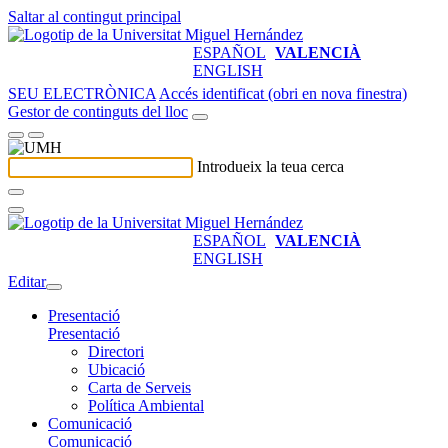
Saltar al contingut principal
ESPAÑOL
VALENCIÀ
ENGLISH
SEU ELECTRÒNICA
Accés identificat (obri en nova finestra)
Gestor de continguts del lloc
Introdueix la teua cerca
ESPAÑOL
VALENCIÀ
ENGLISH
Editar
Presentació
Presentació
Directori
Ubicació
Carta de Serveis
Política Ambiental
Comunicació
Comunicació