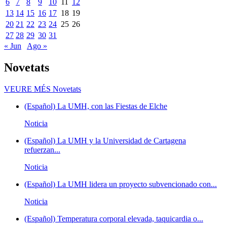
6
7
8
9
10
11
12
13
14
15
16
17
18
19
20
21
22
23
24
25
26
27
28
29
30
31
« Jun
Ago »
Novetats
VEURE MÉS
Novetats
(Español) La UMH, con las Fiestas de Elche
Noticia
(Español) La UMH y la Universidad de Cartagena
refuerzan...
Noticia
(Español) La UMH lidera un proyecto subvencionado con...
Noticia
(Español) Temperatura corporal elevada, taquicardia o...