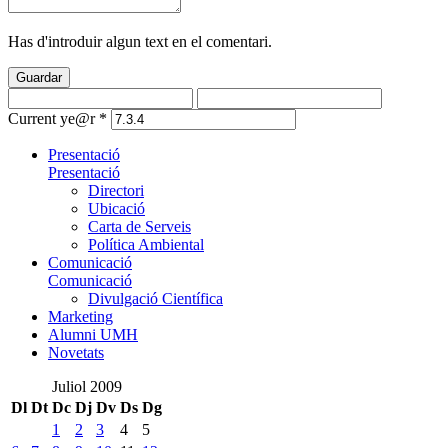
Has d'introduir algun text en el comentari.
Guardar
Current ye@r
*
Presentació
Presentació
Directori
Ubicació
Carta de Serveis
Política Ambiental
Comunicació
Comunicació
Divulgació Científica
Marketing
Alumni UMH
Novetats
Juliol 2009
Dl
Dt
Dc
Dj
Dv
Ds
Dg
1
2
3
4
5