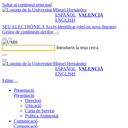
Saltar al contingut principal
ESPAÑOL
VALENCIÀ
ENGLISH
SEU ELECTRÒNICA
Accés identificat (obri en nova finestra)
Gestor de continguts del lloc
Introdueix la teua cerca
ESPAÑOL
VALENCIÀ
ENGLISH
Editar
Presentació
Presentació
Directori
Ubicació
Carta de Serveis
Política Ambiental
Comunicació
Comunicació