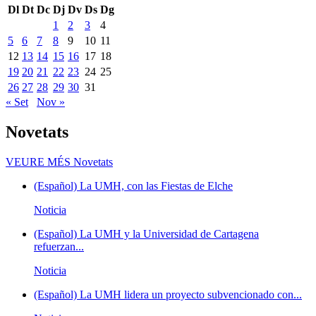
Dl
Dt
Dc
Dj
Dv
Ds
Dg
1
2
3
4
5
6
7
8
9
10
11
12
13
14
15
16
17
18
19
20
21
22
23
24
25
26
27
28
29
30
31
« Set
Nov »
Novetats
VEURE MÉS
Novetats
(Español) La UMH, con las Fiestas de Elche
Noticia
(Español) La UMH y la Universidad de Cartagena
refuerzan...
Noticia
(Español) La UMH lidera un proyecto subvencionado con...