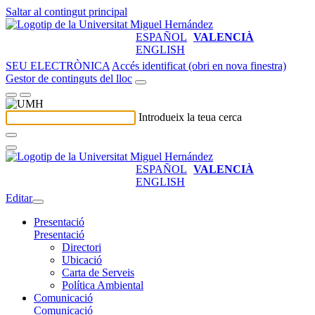
Saltar al contingut principal
ESPAÑOL
VALENCIÀ
ENGLISH
SEU ELECTRÒNICA
Accés identificat (obri en nova finestra)
Gestor de continguts del lloc
Introdueix la teua cerca
ESPAÑOL
VALENCIÀ
ENGLISH
Editar
Presentació
Presentació
Directori
Ubicació
Carta de Serveis
Política Ambiental
Comunicació
Comunicació