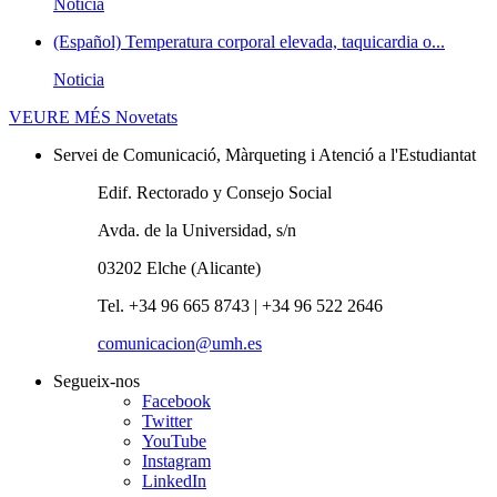
Noticia
(Español) Temperatura corporal elevada, taquicardia o...
Noticia
VEURE MÉS
Novetats
Servei de Comunicació, Màrqueting i Atenció a l'Estudiantat
Edif. Rectorado y Consejo Social
Avda. de la Universidad, s/n
03202 Elche (Alicante)
Tel. +34 96 665 8743 | +34 96 522 2646
comunicacion@umh.es
Segueix-nos
Facebook
Twitter
YouTube
Instagram
LinkedIn