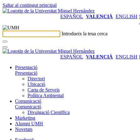
Saltar al contingut principal
ESPAÑOL
VALENCIÀ
ENGLISH
Introdueix la teua cerca
ESPAÑOL
VALENCIÀ
ENGLISH
Presentació
Presentació
Directori
Ubicació
Carta de Serveis
Política Ambiental
Comunicació
Comunicació
Divulgació Científica
Marketing
Alumni UMH
Novetats
Facebook