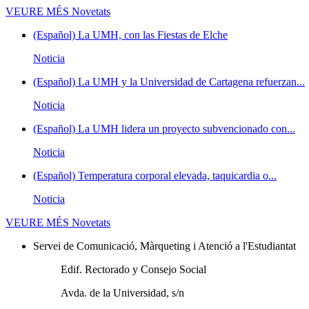
VEURE MÉS
Novetats
(Español) La UMH, con las Fiestas de Elche
Noticia
(Español) La UMH y la Universidad de Cartagena refuerzan...
Noticia
(Español) La UMH lidera un proyecto subvencionado con...
Noticia
(Español) Temperatura corporal elevada, taquicardia o...
Noticia
VEURE MÉS
Novetats
Servei de Comunicació, Màrqueting i Atenció a l'Estudiantat
Edif. Rectorado y Consejo Social
Avda. de la Universidad, s/n