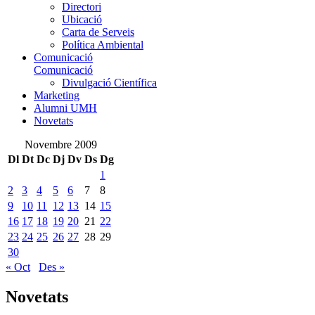
Directori
Ubicació
Carta de Serveis
Política Ambiental
Comunicació
Comunicació
Divulgació Científica
Marketing
Alumni UMH
Novetats
Novembre 2009
Dl
Dt
Dc
Dj
Dv
Ds
Dg
1
2
3
4
5
6
7
8
9
10
11
12
13
14
15
16
17
18
19
20
21
22
23
24
25
26
27
28
29
30
« Oct
Des »
Novetats