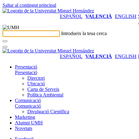
Saltar al contingut principal
ESPAÑOL
VALENCIÀ
ENGLISH
Introdueix la teua cerca
ESPAÑOL
VALENCIÀ
ENGLISH
Presentació
Presentació
Directori
Ubicació
Carta de Serveis
Política Ambiental
Comunicació
Comunicació
Divulgació Científica
Marketing
Alumni UMH
Novetats
Facebook