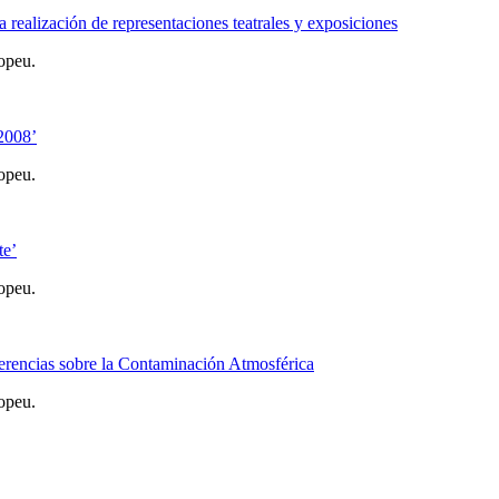
realización de representaciones teatrales y exposiciones
opeu.
-2008’
opeu.
te’
opeu.
erencias sobre la Contaminación Atmosférica
opeu.