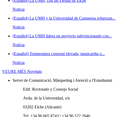
(Español) La UMH, con las Fiestas de Elche
Noticia
(Español) La UMH y la Universidad de Cartagena refuerzan...
Noticia
(Español) La UMH lidera un proyecto subvencionado con...
Noticia
(Español) Temperatura corporal elevada, taquicardia o...
Noticia
VEURE MÉS
Novetats
Servei de Comunicació, Màrqueting i Atenció a l'Estudiantat
Edif. Rectorado y Consejo Social
Avda. de la Universidad, s/n
03202 Elche (Alicante)
Tel. +34 96 665 8743 | +34 96 522 2646