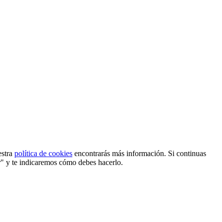
estra
política de cookies
encontrarás más información. Si continuas
r" y te indicaremos cómo debes hacerlo.