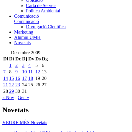
Ubicació
Carta de Serveis
Política Ambiental
Comunicació
Comunicació
Divulgació Científica
Marketing
Alumni UMH
Novetats
Desembre 2009
Dl
Dt
Dc
Dj
Dv
Ds
Dg
1
2
3
4
5
6
7
8
9
10
11
12
13
14
15
16
17
18
19
20
21
22
23
24
25
26
27
28
29
30
31
« Nov
Gen »
Novetats
VEURE MÉS
Novetats