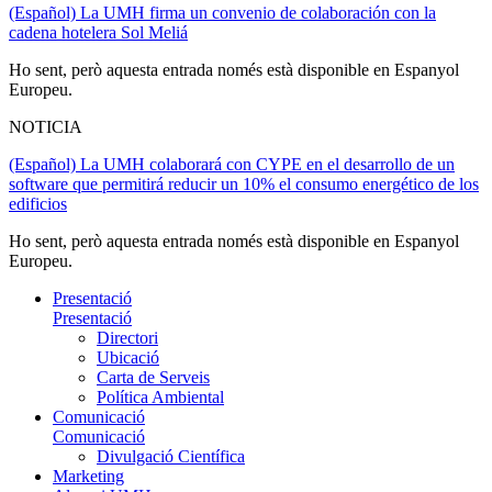
(Español) La UMH firma un convenio de colaboración con la
cadena hotelera Sol Meliá
Ho sent, però aquesta entrada només està disponible en Espanyol
Europeu.
NOTICIA
(Español) La UMH colaborará con CYPE en el desarrollo de un
software que permitirá reducir un 10% el consumo energético de los
edificios
Ho sent, però aquesta entrada només està disponible en Espanyol
Europeu.
Presentació
Presentació
Directori
Ubicació
Carta de Serveis
Política Ambiental
Comunicació
Comunicació
Divulgació Científica
Marketing