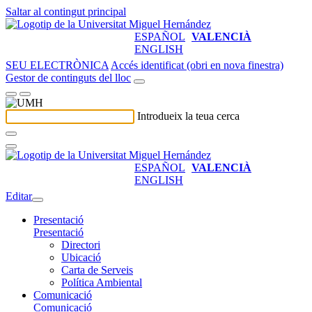
Saltar al contingut principal
ESPAÑOL
VALENCIÀ
ENGLISH
SEU ELECTRÒNICA
Accés identificat (obri en nova finestra)
Gestor de continguts del lloc
Introdueix la teua cerca
ESPAÑOL
VALENCIÀ
ENGLISH
Editar
Presentació
Presentació
Directori
Ubicació
Carta de Serveis
Política Ambiental
Comunicació
Comunicació