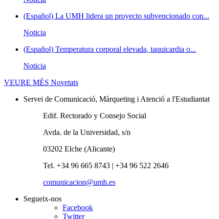
(Español) La UMH lidera un proyecto subvencionado con...
Noticia
(Español) Temperatura corporal elevada, taquicardia o...
Noticia
VEURE MÉS
Novetats
Servei de Comunicació, Màrqueting i Atenció a l'Estudiantat
Edif. Rectorado y Consejo Social
Avda. de la Universidad, s/n
03202 Elche (Alicante)
Tel. +34 96 665 8743 | +34 96 522 2646
comunicacion@umh.es
Segueix-nos
Facebook
Twitter