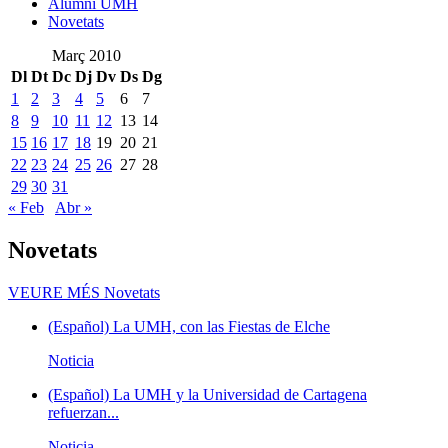
Alumni UMH
Novetats
Març 2010
Dl
Dt
Dc
Dj
Dv
Ds
Dg
1
2
3
4
5
6
7
8
9
10
11
12
13
14
15
16
17
18
19
20
21
22
23
24
25
26
27
28
29
30
31
« Feb
Abr »
Novetats
VEURE MÉS
Novetats
(Español) La UMH, con las Fiestas de Elche
Noticia
(Español) La UMH y la Universidad de Cartagena
refuerzan...
Noticia