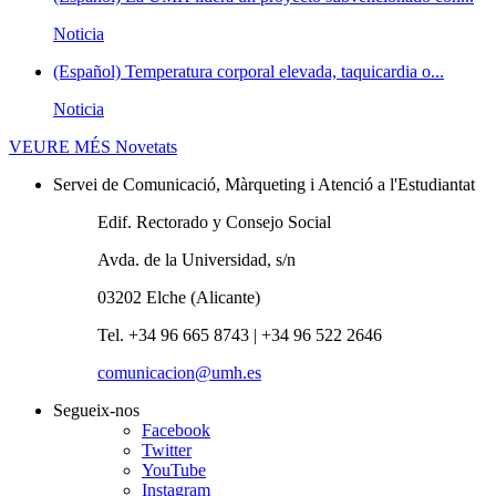
Noticia
(Español) Temperatura corporal elevada, taquicardia o...
Noticia
VEURE MÉS
Novetats
Servei de Comunicació, Màrqueting i Atenció a l'Estudiantat
Edif. Rectorado y Consejo Social
Avda. de la Universidad, s/n
03202 Elche (Alicante)
Tel. +34 96 665 8743 | +34 96 522 2646
comunicacion@umh.es
Segueix-nos
Facebook
Twitter
YouTube
Instagram