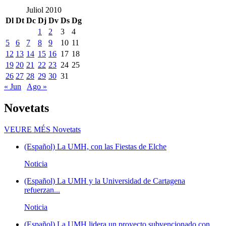
Juliol 2010
Dl
Dt
Dc
Dj
Dv
Ds
Dg
1
2
3
4
5
6
7
8
9
10
11
12
13
14
15
16
17
18
19
20
21
22
23
24
25
26
27
28
29
30
31
« Jun
Ago »
Novetats
VEURE MÉS
Novetats
(Español) La UMH, con las Fiestas de Elche
Noticia
(Español) La UMH y la Universidad de Cartagena
refuerzan...
Noticia
(Español) La UMH lidera un proyecto subvencionado con...