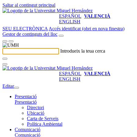
Saltar al contingut principal
ESPAÑOL
VALENCIÀ
ENGLISH
SEU ELECTRÒNICA
Accés identificat (obri en nova finestra)
Gestor de continguts del lloc
Introdueix la teua cerca
ESPAÑOL
VALENCIÀ
ENGLISH
Editar
Presentació
Presentació
Directori
Ubicació
Carta de Serveis
Política Ambiental
Comunicació
Comunicació