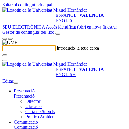
Saltar al contingut principal
ESPAÑOL
VALENCIÀ
ENGLISH
SEU ELECTRÒNICA
Accés identificat (obri en nova finestra)
Gestor de continguts del lloc
Introdueix la teua cerca
ESPAÑOL
VALENCIÀ
ENGLISH
Editar
Presentació
Presentació
Directori
Ubicació
Carta de Serveis
Política Ambiental
Comunicació
Comunicació