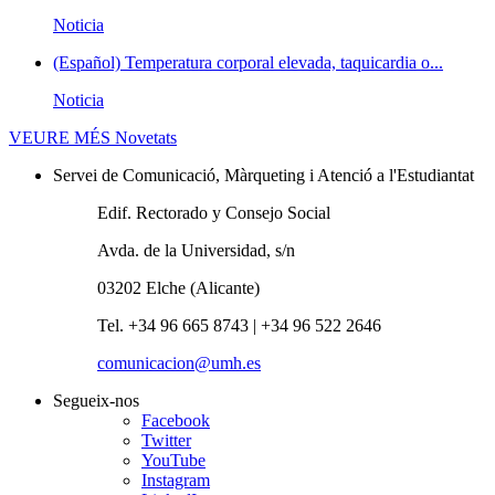
Noticia
(Español) Temperatura corporal elevada, taquicardia o...
Noticia
VEURE MÉS
Novetats
Servei de Comunicació, Màrqueting i Atenció a l'Estudiantat
Edif. Rectorado y Consejo Social
Avda. de la Universidad, s/n
03202 Elche (Alicante)
Tel. +34 96 665 8743 | +34 96 522 2646
comunicacion@umh.es
Segueix-nos
Facebook
Twitter
YouTube
Instagram