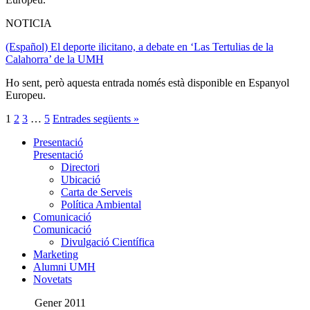
NOTICIA
(Español) El deporte ilicitano, a debate en ‘Las Tertulias de la
Calahorra’ de la UMH
Ho sent, però aquesta entrada només està disponible en Espanyol
Europeu.
1
2
3
…
5
Entrades següents »
Presentació
Presentació
Directori
Ubicació
Carta de Serveis
Política Ambiental
Comunicació
Comunicació
Divulgació Científica
Marketing
Alumni UMH
Novetats
Gener 2011