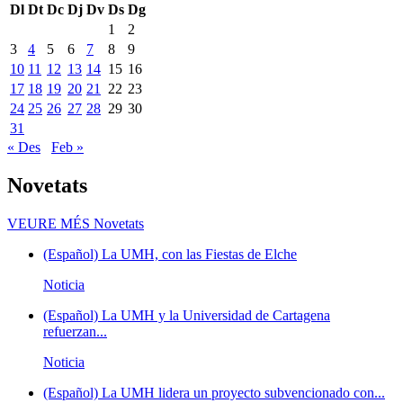
Dl
Dt
Dc
Dj
Dv
Ds
Dg
1
2
3
4
5
6
7
8
9
10
11
12
13
14
15
16
17
18
19
20
21
22
23
24
25
26
27
28
29
30
31
« Des
Feb »
Novetats
VEURE MÉS
Novetats
(Español) La UMH, con las Fiestas de Elche
Noticia
(Español) La UMH y la Universidad de Cartagena
refuerzan...
Noticia
(Español) La UMH lidera un proyecto subvencionado con...