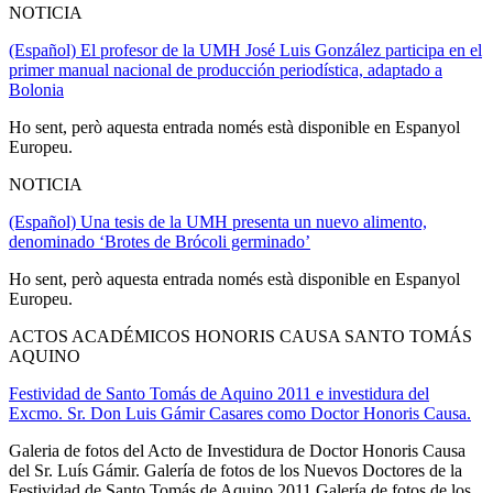
NOTICIA
(Español) El profesor de la UMH José Luis González participa en el
primer manual nacional de producción periodística, adaptado a
Bolonia
Ho sent, però aquesta entrada només està disponible en Espanyol
Europeu.
NOTICIA
(Español) Una tesis de la UMH presenta un nuevo alimento,
denominado ‘Brotes de Brócoli germinado’
Ho sent, però aquesta entrada només està disponible en Espanyol
Europeu.
ACTOS ACADÉMICOS HONORIS CAUSA SANTO TOMÁS
AQUINO
Festividad de Santo Tomás de Aquino 2011 e investidura del
Excmo. Sr. Don Luis Gámir Casares como Doctor Honoris Causa.
Galeria de fotos del Acto de Investidura de Doctor Honoris Causa
del Sr. Luís Gámir. Galería de fotos de los Nuevos Doctores de la
Festividad de Santo Tomás de Aquino 2011 Galería de fotos de los