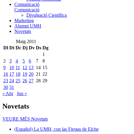
Comunicació
Comunicació
Divulgació Científica
Marketing
Alumni UMH
Novetats
Maig 2011
Dl
Dt
Dc
Dj
Dv
Ds
Dg
1
2
3
4
5
6
7
8
9
10
11
12
13
14
15
16
17
18
19
20
21
22
23
24
25
26
27
28
29
30
31
« Abr
Jun »
Novetats
VEURE MÉS
Novetats
(Español) La UMH, con las Fiestas de Elche