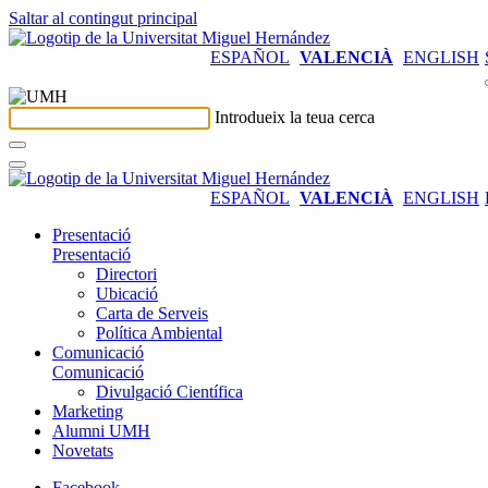
Saltar al contingut principal
ESPAÑOL
VALENCIÀ
ENGLISH
Introdueix la teua cerca
ESPAÑOL
VALENCIÀ
ENGLISH
Presentació
Presentació
Directori
Ubicació
Carta de Serveis
Política Ambiental
Comunicació
Comunicació
Divulgació Científica
Marketing
Alumni UMH
Novetats
Facebook