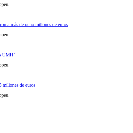
opeu.
ron a más de ocho millones de euros
opeu.
gos UMH’
opeu.
5 millones de euros
opeu.