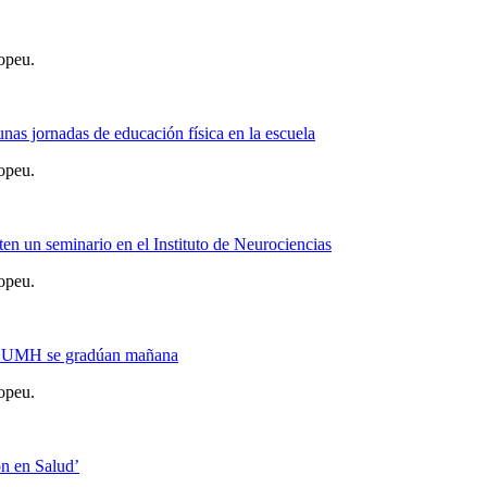
opeu.
as jornadas de educación física en la escuela
opeu.
n un seminario en el Instituto de Neurociencias
opeu.
 la UMH se gradúan mañana
opeu.
n en Salud’