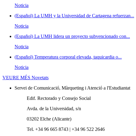
Noticia
(Español) La UMH y la Universidad de Cartagena refuerzan...
Noticia
(Español) La UMH lidera un proyecto subvencionado con...
Noticia
(Español) Temperatura corporal elevada, taquicardia o...
Noticia
VEURE MÉS
Novetats
Servei de Comunicació, Màrqueting i Atenció a l'Estudiantat
Edif. Rectorado y Consejo Social
Avda. de la Universidad, s/n
03202 Elche (Alicante)
Tel. +34 96 665 8743 | +34 96 522 2646