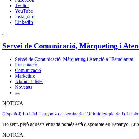
Twitter
YouTube
Instagram
LinkedIn
Servei de Comunicació, Màrqueting i Atenc
Servei de Comunicació, Màrqueting i Atenció a l'Estudiantat
Presentació
Comunicació
Marketing
Alumni UMH
Novetats
NOTICIA
(Español) La UMH organiza el seminario ‘Quimioterapia de la Leishman
Ho sent, però aquesta entrada només està disponible en Espanyol Eur
NOTICIA