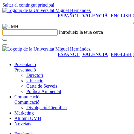
Saltar al contingut principal
ESPAÑOL
VALENCIÀ
ENGLISH
Introdueix la teua cerca
ESPAÑOL
VALENCIÀ
ENGLISH
Presentació
Presentació
Directori
Ubicació
Carta de Serveis
Política Ambiental
Comunicació
Comunicació
Divulgació Científica
Marketing
Alumni UMH
Novetats
Facebook