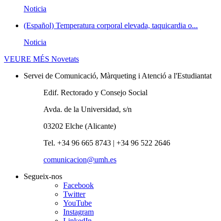
Noticia
(Español) Temperatura corporal elevada, taquicardia o...
Noticia
VEURE MÉS
Novetats
Servei de Comunicació, Màrqueting i Atenció a l'Estudiantat
Edif. Rectorado y Consejo Social
Avda. de la Universidad, s/n
03202 Elche (Alicante)
Tel. +34 96 665 8743 | +34 96 522 2646
comunicacion@umh.es
Segueix-nos
Facebook
Twitter
YouTube
Instagram
LinkedIn