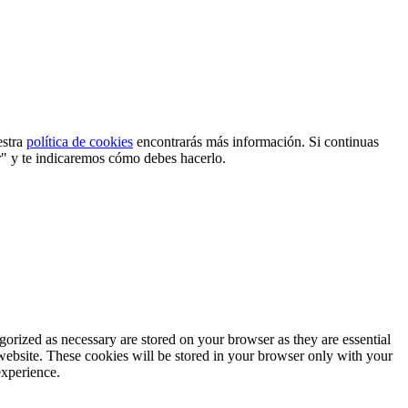
estra
política de cookies
encontrarás más información. Si continuas
r" y te indicaremos cómo debes hacerlo.
gorized as necessary are stored on your browser as they are essential
 website. These cookies will be stored in your browser only with your
experience.