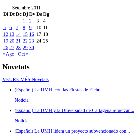
Setembre 2011
Dl
Dt
Dc
Dj
Dv
Ds
Dg
1
2
3
4
5
6
7
8
9
10
11
12
13
14
15
16
17
18
19
20
21
22
23
24
25
26
27
28
29
30
« Ago
Oct »
Novetats
VEURE MÉS
Novetats
(Español) La UMH, con las Fiestas de Elche
Noticia
(Español) La UMH y la Universidad de Cartagena refuerzan...
Noticia
(Español) La UMH lidera un proyecto subvencionado con...