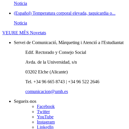
Noticia
(Español) Temperatura corporal elevada, taquicardia o...
Noticia
VEURE MÉS
Novetats
Servei de Comunicació, Màrqueting i Atenció a l'Estudiantat
Edif. Rectorado y Consejo Social
Avda. de la Universidad, s/n
03202 Elche (Alicante)
Tel. +34 96 665 8743 | +34 96 522 2646
comunicacion@umh.es
Segueix-nos
Facebook
Twitter
YouTube
Instagram
LinkedIn