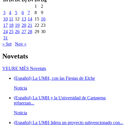
1
2
3
4
5
6
7
8
9
10
11
12
13
14
15
16
17
18
19
20
21
22
23
24
25
26
27
28
29
30
31
« Set
Nov »
Novetats
VEURE MÉS
Novetats
(Español) La UMH, con las Fiestas de Elche
Noticia
(Español) La UMH y la Universidad de Cartagena
refuerzan...
Noticia
(Español) La UMH lidera un proyecto subvencionado con...