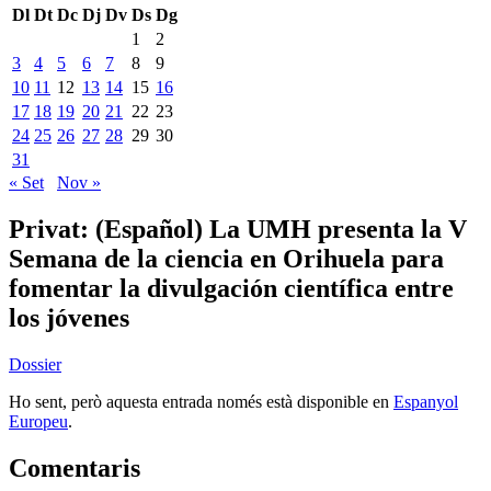
Dl
Dt
Dc
Dj
Dv
Ds
Dg
1
2
3
4
5
6
7
8
9
10
11
12
13
14
15
16
17
18
19
20
21
22
23
24
25
26
27
28
29
30
31
« Set
Nov »
Privat:
(Español) La UMH presenta la V
Semana de la ciencia en Orihuela para
fomentar la divulgación científica entre
los jóvenes
Dossier
Ho sent, però aquesta entrada només està disponible en
Espanyol
Europeu
.
Comentaris