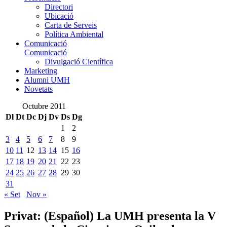
Directori
Ubicació
Carta de Serveis
Política Ambiental
Comunicació
Comunicació
Divulgació Científica
Marketing
Alumni UMH
Novetats
Octubre 2011
Dl
Dt
Dc
Dj
Dv
Ds
Dg
1
2
3
4
5
6
7
8
9
10
11
12
13
14
15
16
17
18
19
20
21
22
23
24
25
26
27
28
29
30
31
« Set
Nov »
Privat:
(Español) La UMH presenta la V