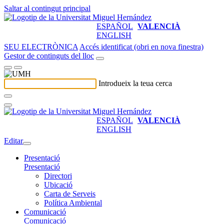
Saltar al contingut principal
ESPAÑOL
VALENCIÀ
ENGLISH
SEU ELECTRÒNICA
Accés identificat (obri en nova finestra)
Gestor de continguts del lloc
Introdueix la teua cerca
ESPAÑOL
VALENCIÀ
ENGLISH
Editar
Presentació
Presentació
Directori
Ubicació
Carta de Serveis
Política Ambiental
Comunicació
Comunicació