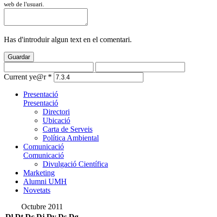
web de l'usuari.
Has d'introduir algun text en el comentari.
Guardar
Current ye@r
*
Presentació
Presentació
Directori
Ubicació
Carta de Serveis
Política Ambiental
Comunicació
Comunicació
Divulgació Científica
Marketing
Alumni UMH
Novetats
Octubre 2011
Dl
Dt
Dc
Dj
Dv
Ds
Dg