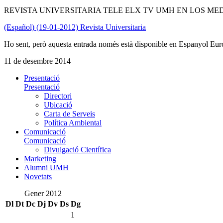
REVISTA UNIVERSITARIA TELE ELX TV UMH EN LOS ME
(Español) (19-01-2012) Revista Universitaria
Ho sent, però aquesta entrada només està disponible en Espanyol Eur
11 de desembre 2014
Presentació
Presentació
Directori
Ubicació
Carta de Serveis
Política Ambiental
Comunicació
Comunicació
Divulgació Científica
Marketing
Alumni UMH
Novetats
Gener 2012
Dl
Dt
Dc
Dj
Dv
Ds
Dg
1