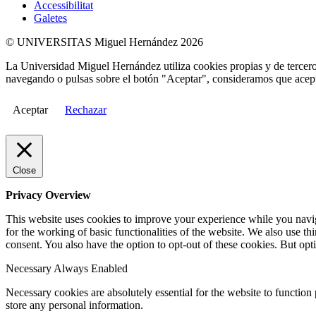
Accessibilitat
Galetes
© UNIVERSITAS Miguel Hernández 2026
La Universidad Miguel Hernández utiliza cookies propias y de terceros
navegando o pulsas sobre el botón "Aceptar", consideramos que acepta
Aceptar
Rechazar
Close
Privacy Overview
This website uses cookies to improve your experience while you naviga
for the working of basic functionalities of the website. We also use t
consent. You also have the option to opt-out of these cookies. But op
Necessary
Always Enabled
Necessary cookies are absolutely essential for the website to function 
store any personal information.