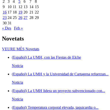
2
3
4
5
6
7
8
9
10
11
12
13
14
15
16
17
18
19
20
21
22
23
24
25
26
27
28
29
30
31
« Des
Feb »
Novetats
VEURE MÉS
Novetats
(Español) La UMH, con las Fiestas de Elche
Noticia
(Español) La UMH y la Universidad de Cartagena refuerzan...
Noticia
(Español) La UMH lidera un proyecto subvencionado con...
Noticia
(Español) Temperatura corporal elevada, taquicardia o...