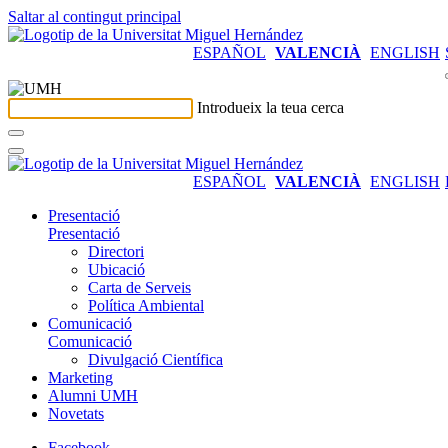
Saltar al contingut principal
ESPAÑOL
VALENCIÀ
ENGLISH
Introdueix la teua cerca
ESPAÑOL
VALENCIÀ
ENGLISH
Presentació
Presentació
Directori
Ubicació
Carta de Serveis
Política Ambiental
Comunicació
Comunicació
Divulgació Científica
Marketing
Alumni UMH
Novetats
Facebook