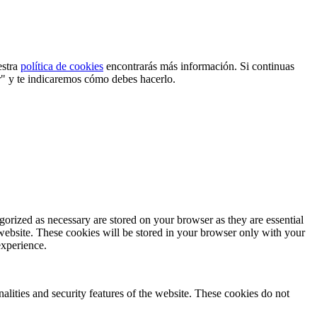
estra
política de cookies
encontrarás más información. Si continuas
r" y te indicaremos cómo debes hacerlo.
gorized as necessary are stored on your browser as they are essential
 website. These cookies will be stored in your browser only with your
experience.
nalities and security features of the website. These cookies do not