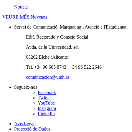
Noticia
VEURE MÉS
Novetats
Servei de Comunicació, Màrqueting i Atenció a l'Estudiantat
Edif. Rectorado y Consejo Social
Avda. de la Universidad, s/n
03202 Elche (Alicante)
Tel. +34 96 665 8743 | +34 96 522 2646
comunicacion@umh.es
Segueix-nos
Facebook
Twitter
YouTube
Instagram
LinkedIn
Avís Legal
Protecció de Dades