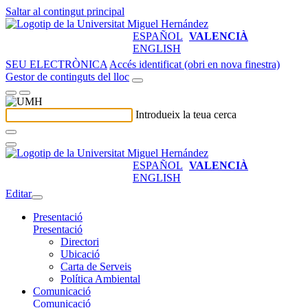
Saltar al contingut principal
ESPAÑOL
VALENCIÀ
ENGLISH
SEU ELECTRÒNICA
Accés identificat (obri en nova finestra)
Gestor de continguts del lloc
Introdueix la teua cerca
ESPAÑOL
VALENCIÀ
ENGLISH
Editar
Presentació
Presentació
Directori
Ubicació
Carta de Serveis
Política Ambiental
Comunicació
Comunicació