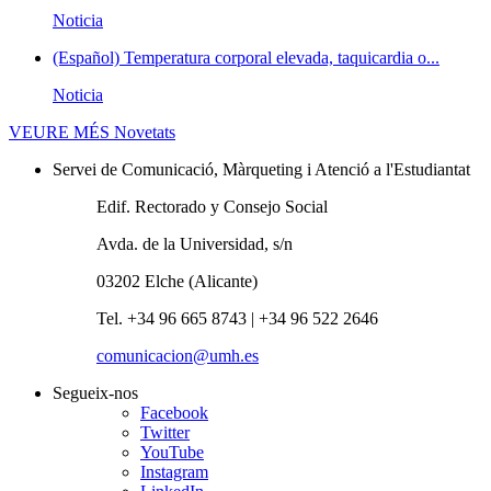
Noticia
(Español) Temperatura corporal elevada, taquicardia o...
Noticia
VEURE MÉS
Novetats
Servei de Comunicació, Màrqueting i Atenció a l'Estudiantat
Edif. Rectorado y Consejo Social
Avda. de la Universidad, s/n
03202 Elche (Alicante)
Tel. +34 96 665 8743 | +34 96 522 2646
comunicacion@umh.es
Segueix-nos
Facebook
Twitter
YouTube
Instagram