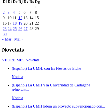
Dl
Dt
Dc
Dj
Dv
Ds
Dg
1
2
3
4
5
6
7
8
9
10
11
12
13
14
15
16
17
18
19
20
21
22
23
24
25
26
27
28
29
30
« Mar
Mai »
Novetats
VEURE MÉS
Novetats
(Español) La UMH, con las Fiestas de Elche
Noticia
(Español) La UMH y la Universidad de Cartagena
refuerzan...
Noticia
(Español) La UMH lidera un proyecto subvencionado con...