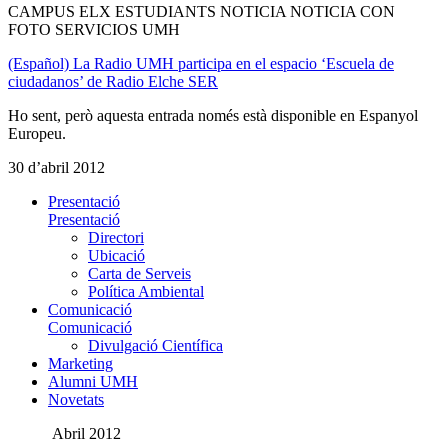
CAMPUS ELX ESTUDIANTS NOTICIA NOTICIA CON
FOTO SERVICIOS UMH
(Español) La Radio UMH participa en el espacio ‘Escuela de
ciudadanos’ de Radio Elche SER
Ho sent, però aquesta entrada només està disponible en Espanyol
Europeu.
30 d’abril 2012
Presentació
Presentació
Directori
Ubicació
Carta de Serveis
Política Ambiental
Comunicació
Comunicació
Divulgació Científica
Marketing
Alumni UMH
Novetats
Abril 2012