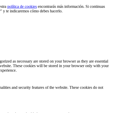
estra
política de cookies
encontrarás más información. Si continuas
r" y te indicaremos cómo debes hacerlo.
gorized as necessary are stored on your browser as they are essential
 website. These cookies will be stored in your browser only with your
experience.
nalities and security features of the website. These cookies do not