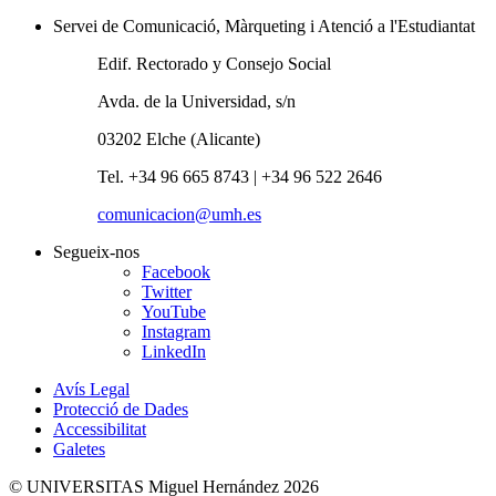
Servei de Comunicació, Màrqueting i Atenció a l'Estudiantat
Edif. Rectorado y Consejo Social
Avda. de la Universidad, s/n
03202 Elche (Alicante)
Tel. +34 96 665 8743 | +34 96 522 2646
comunicacion@umh.es
Segueix-nos
Facebook
Twitter
YouTube
Instagram
LinkedIn
Avís Legal
Protecció de Dades
Accessibilitat
Galetes
© UNIVERSITAS Miguel Hernández 2026