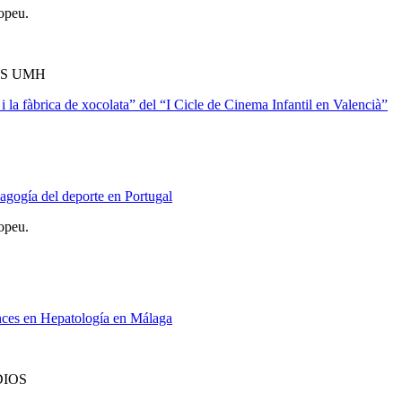
opeu.
OS UMH
i la fàbrica de xocolata” del “I Cicle de Cinema Infantil en Valencià”
agogía del deporte en Portugal
opeu.
nces en Hepatología en Málaga
DIOS