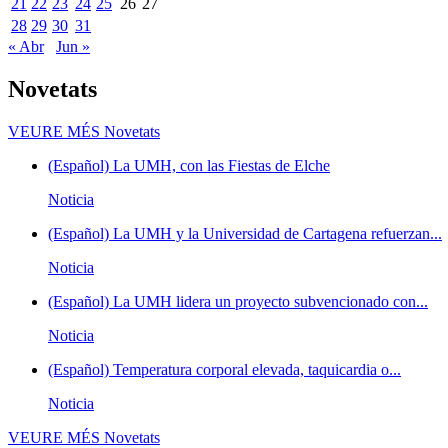
21
22
23
24
25
26
27
28
29
30
31
« Abr
Jun »
Novetats
VEURE MÉS
Novetats
(Español) La UMH, con las Fiestas de Elche
Noticia
(Español) La UMH y la Universidad de Cartagena refuerzan...
Noticia
(Español) La UMH lidera un proyecto subvencionado con...
Noticia
(Español) Temperatura corporal elevada, taquicardia o...
Noticia
VEURE MÉS
Novetats