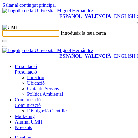
Saltar al contingut principal
ESPAÑOL
VALENCIÀ
ENGLISH
Introdueix la teua cerca
ESPAÑOL
VALENCIÀ
ENGLISH
Presentació
Presentació
Directori
Ubicació
Carta de Serveis
Política Ambiental
Comunicació
Comunicació
Divulgació Científica
Marketing
Alumni UMH
Novetats
Facebook