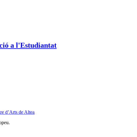
ió a l'Estudiantat
re d’Arts de Altea
opeu.