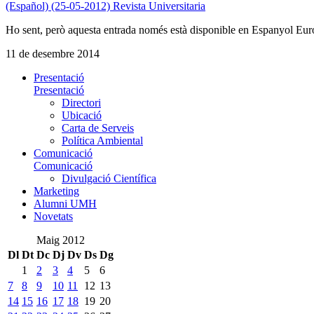
(Español) (25-05-2012) Revista Universitaria
Ho sent, però aquesta entrada només està disponible en Espanyol Eur
11 de desembre 2014
Presentació
Presentació
Directori
Ubicació
Carta de Serveis
Política Ambiental
Comunicació
Comunicació
Divulgació Científica
Marketing
Alumni UMH
Novetats
Maig 2012
Dl
Dt
Dc
Dj
Dv
Ds
Dg
1
2
3
4
5
6
7
8
9
10
11
12
13
14
15
16
17
18
19
20