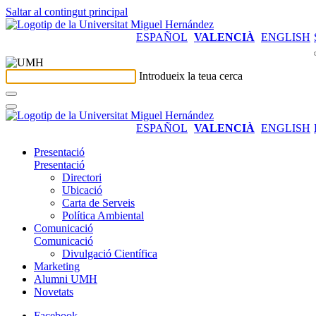
Saltar al contingut principal
ESPAÑOL
VALENCIÀ
ENGLISH
Introdueix la teua cerca
ESPAÑOL
VALENCIÀ
ENGLISH
Presentació
Presentació
Directori
Ubicació
Carta de Serveis
Política Ambiental
Comunicació
Comunicació
Divulgació Científica
Marketing
Alumni UMH
Novetats
Facebook