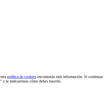
estra
política de cookies
encontrarás más información. Si continuas
r" y te indicaremos cómo debes hacerlo.