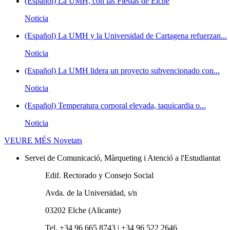
(Español) La UMH, con las Fiestas de Elche
Noticia
(Español) La UMH y la Universidad de Cartagena refuerzan...
Noticia
(Español) La UMH lidera un proyecto subvencionado con...
Noticia
(Español) Temperatura corporal elevada, taquicardia o...
Noticia
VEURE MÉS
Novetats
Servei de Comunicació, Màrqueting i Atenció a l'Estudiantat
Edif. Rectorado y Consejo Social
Avda. de la Universidad, s/n
03202 Elche (Alicante)
Tel. +34 96 665 8743 | +34 96 522 2646