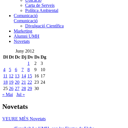
Ubicació
Carta de Serveis
Política Ambiental
Comunicació
Comunicació
Divulgació Científica
Marketing
Alumni UMH
Novetats
Juny 2012
Dl
Dt
Dc
Dj
Dv
Ds
Dg
1
2
3
4
5
6
7
8
9
10
11
12
13
14
15
16
17
18
19
20
21
22
23
24
25
26
27
28
29
30
« Mai
Jul »
Novetats
VEURE MÉS
Novetats