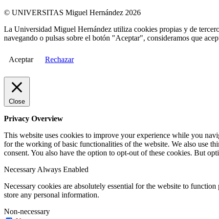
© UNIVERSITAS Miguel Hernández 2026
La Universidad Miguel Hernández utiliza cookies propias y de terceros
navegando o pulsas sobre el botón "Aceptar", consideramos que acepta
Aceptar
Rechazar
Close
Privacy Overview
This website uses cookies to improve your experience while you naviga
for the working of basic functionalities of the website. We also use t
consent. You also have the option to opt-out of these cookies. But op
Necessary
Always Enabled
Necessary cookies are absolutely essential for the website to function 
store any personal information.
Non-necessary