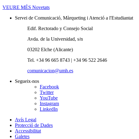
VEURE MÉS
Novetats
Servei de Comunicació, Màrqueting i Atenció a l'Estudiantat
Edif. Rectorado y Consejo Social
Avda. de la Universidad, s/n
03202 Elche (Alicante)
Tel. +34 96 665 8743 | +34 96 522 2646
comunicacion@umh.es
Segueix-nos
Facebook
Twitter
YouTube
Instagram
LinkedIn
Avís Legal
Protecció de Dades
Accessibilitat
Galetes