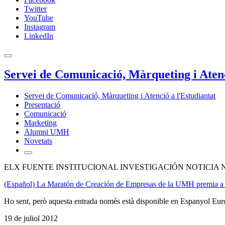
Twitter
YouTube
Instagram
LinkedIn
Servei de Comunicació, Màrqueting i Atenc
Servei de Comunicació, Màrqueting i Atenció a l'Estudiantat
Presentació
Comunicació
Marketing
Alumni UMH
Novetats
ELX FUENTE INSTITUCIONAL INVESTIGACIÓN NOTICIA 
(Español) La Maratón de Creación de Empresas de la UMH premia a 
Ho sent, però aquesta entrada només està disponible en Espanyol Eur
19 de juliol 2012