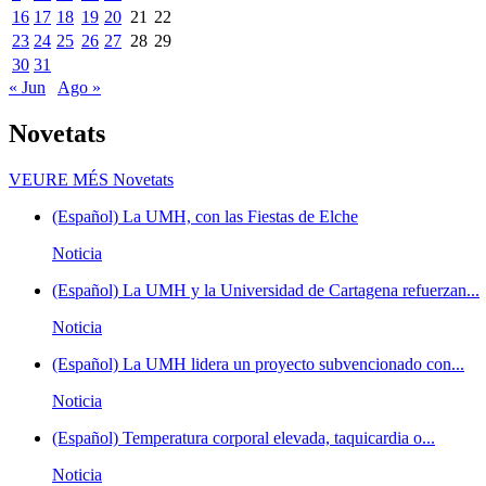
16
17
18
19
20
21
22
23
24
25
26
27
28
29
30
31
« Jun
Ago »
Novetats
VEURE MÉS
Novetats
(Español) La UMH, con las Fiestas de Elche
Noticia
(Español) La UMH y la Universidad de Cartagena refuerzan...
Noticia
(Español) La UMH lidera un proyecto subvencionado con...
Noticia
(Español) Temperatura corporal elevada, taquicardia o...
Noticia