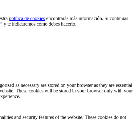
estra
política de cookies
encontrarás más información. Si continuas
r" y te indicaremos cómo debes hacerlo.
gorized as necessary are stored on your browser as they are essential
 website. These cookies will be stored in your browser only with your
experience.
nalities and security features of the website. These cookies do not