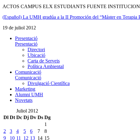
ACTOS CAMPUS ELX ESTUDIANTS FUENTE INSTITUCION
(Español) La UMH gradúa a la II Promoción del “Máster en Terapia 
19 de juliol 2012
Presentació
Presentació
Directori
Ubicació
Carta de Serveis
Política Ambiental
Comunicació
Comunicació
Divulgació Científica
Marketing
Alumni UMH
Novetats
Juliol 2012
Dl
Dt
Dc
Dj
Dv
Ds
Dg
1
2
3
4
5
6
7
8
9
10
11
12
13
14
15