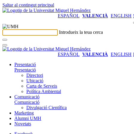
Saltar al contingut principal
ESPAÑOL
VALENCIÀ
ENGLISH
Introdueix la teua cerca
ESPAÑOL
VALENCIÀ
ENGLISH
Presentació
Presentació
Directori
Ubicació
Carta de Serveis
Política Ambiental
Comunicació
Comunicació
Divulgació Científica
Marketing
Alumni UMH
Novetats
Facebook