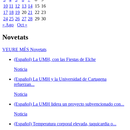
10
11
12
13
14
15
16
17
18
19
20
21
22
23
24
25
26
27
28
29
30
« Ago
Oct »
Novetats
VEURE MÉS
Novetats
(Español) La UMH, con las Fiestas de Elche
Noticia
(Español) La UMH y la Universidad de Cartagena
refuerzan...
Noticia
(Español) La UMH lidera un proyecto subvencionado con...
Noticia
(Español) Temperatura corporal elevada, taquicardia o...