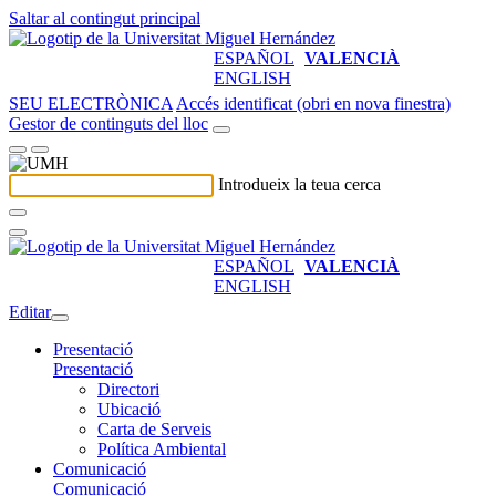
Saltar al contingut principal
ESPAÑOL
VALENCIÀ
ENGLISH
SEU ELECTRÒNICA
Accés identificat (obri en nova finestra)
Gestor de continguts del lloc
Introdueix la teua cerca
ESPAÑOL
VALENCIÀ
ENGLISH
Editar
Presentació
Presentació
Directori
Ubicació
Carta de Serveis
Política Ambiental
Comunicació
Comunicació