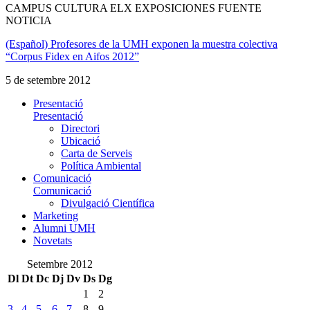
CAMPUS CULTURA ELX EXPOSICIONES FUENTE
NOTICIA
(Español) Profesores de la UMH exponen la muestra colectiva
“Corpus Fidex en Aifos 2012”
5 de setembre 2012
Presentació
Presentació
Directori
Ubicació
Carta de Serveis
Política Ambiental
Comunicació
Comunicació
Divulgació Científica
Marketing
Alumni UMH
Novetats
Setembre 2012
Dl
Dt
Dc
Dj
Dv
Ds
Dg
1
2
3
4
5
6
7
8
9