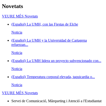
Novetats
VEURE MÉS
Novetats
(Español) La UMH, con las Fiestas de Elche
Noticia
(Español) La UMH y la Universidad de Cartagena
refuerzan...
Noticia
(Español) La UMH lidera un proyecto subvencionado con...
Noticia
(Español) Temperatura corporal elevada, taquicardia o...
Noticia
VEURE MÉS
Novetats
Servei de Comunicació, Màrqueting i Atenció a l'Estudiantat