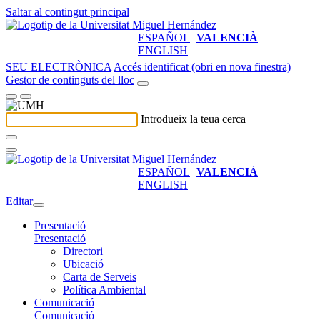
Saltar al contingut principal
ESPAÑOL
VALENCIÀ
ENGLISH
SEU ELECTRÒNICA
Accés identificat (obri en nova finestra)
Gestor de continguts del lloc
Introdueix la teua cerca
ESPAÑOL
VALENCIÀ
ENGLISH
Editar
Presentació
Presentació
Directori
Ubicació
Carta de Serveis
Política Ambiental
Comunicació
Comunicació