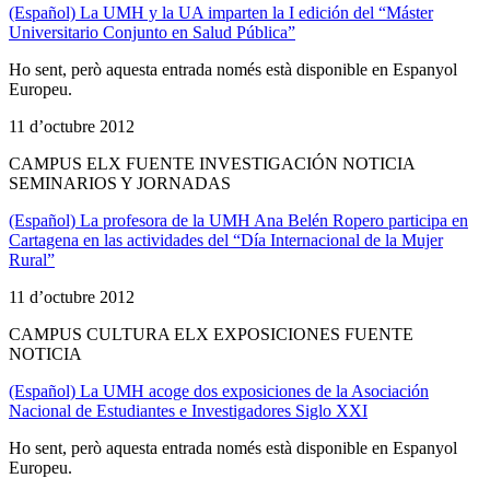
(Español) La UMH y la UA imparten la I edición del “Máster
Universitario Conjunto en Salud Pública”
Ho sent, però aquesta entrada només està disponible en Espanyol
Europeu.
11 d’octubre 2012
CAMPUS ELX FUENTE INVESTIGACIÓN NOTICIA
SEMINARIOS Y JORNADAS
(Español) La profesora de la UMH Ana Belén Ropero participa en
Cartagena en las actividades del “Día Internacional de la Mujer
Rural”
11 d’octubre 2012
CAMPUS CULTURA ELX EXPOSICIONES FUENTE
NOTICIA
(Español) La UMH acoge dos exposiciones de la Asociación
Nacional de Estudiantes e Investigadores Siglo XXI
Ho sent, però aquesta entrada només està disponible en Espanyol
Europeu.