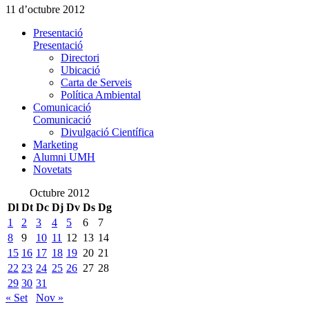
11 d’octubre 2012
Presentació
Presentació
Directori
Ubicació
Carta de Serveis
Política Ambiental
Comunicació
Comunicació
Divulgació Científica
Marketing
Alumni UMH
Novetats
Octubre 2012
Dl
Dt
Dc
Dj
Dv
Ds
Dg
1
2
3
4
5
6
7
8
9
10
11
12
13
14
15
16
17
18
19
20
21
22
23
24
25
26
27
28
29
30
31
« Set
Nov »