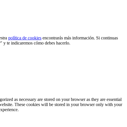
estra
política de cookies
encontrarás más información. Si continuas
r" y te indicaremos cómo debes hacerlo.
gorized as necessary are stored on your browser as they are essential
 website. These cookies will be stored in your browser only with your
experience.