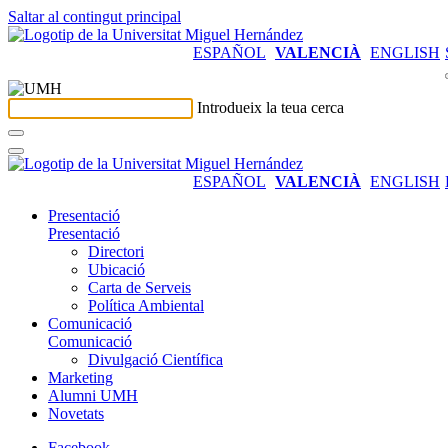
Saltar al contingut principal
ESPAÑOL
VALENCIÀ
ENGLISH
Introdueix la teua cerca
ESPAÑOL
VALENCIÀ
ENGLISH
Presentació
Presentació
Directori
Ubicació
Carta de Serveis
Política Ambiental
Comunicació
Comunicació
Divulgació Científica
Marketing
Alumni UMH
Novetats
Facebook