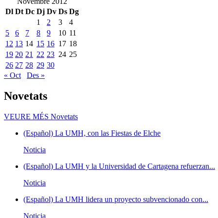
Novembre 2012
Dl
Dt
Dc
Dj
Dv
Ds
Dg
1
2
3
4
5
6
7
8
9
10
11
12
13
14
15
16
17
18
19
20
21
22
23
24
25
26
27
28
29
30
« Oct
Des »
Novetats
VEURE MÉS
Novetats
(Español) La UMH, con las Fiestas de Elche
Noticia
(Español) La UMH y la Universidad de Cartagena refuerzan...
Noticia
(Español) La UMH lidera un proyecto subvencionado con...
Noticia