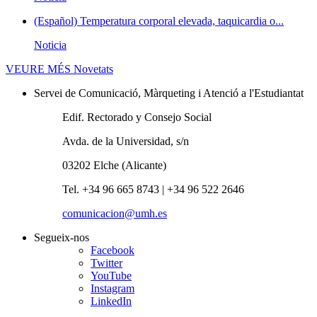
(Español) Temperatura corporal elevada, taquicardia o...
Noticia
VEURE MÉS
Novetats
Servei de Comunicació, Màrqueting i Atenció a l'Estudiantat
Edif. Rectorado y Consejo Social
Avda. de la Universidad, s/n
03202 Elche (Alicante)
Tel. +34 96 665 8743 | +34 96 522 2646
comunicacion@umh.es
Segueix-nos
Facebook
Twitter
YouTube
Instagram
LinkedIn