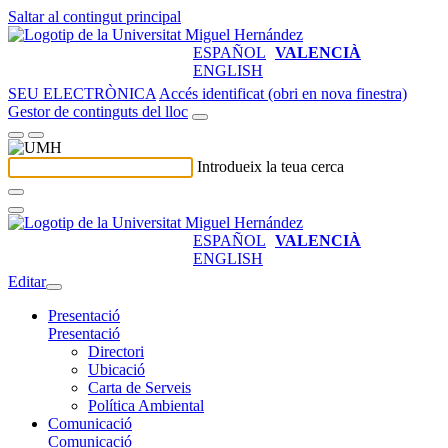
Saltar al contingut principal
ESPAÑOL
VALENCIÀ
ENGLISH
SEU ELECTRÒNICA
Accés identificat (obri en nova finestra)
Gestor de continguts del lloc
Introdueix la teua cerca
ESPAÑOL
VALENCIÀ
ENGLISH
Editar
Presentació
Presentació
Directori
Ubicació
Carta de Serveis
Política Ambiental
Comunicació
Comunicació