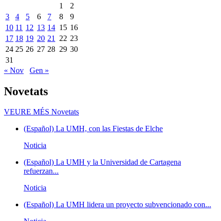
1
2
3
4
5
6
7
8
9
10
11
12
13
14
15
16
17
18
19
20
21
22
23
24
25
26
27
28
29
30
31
« Nov
Gen »
Novetats
VEURE MÉS
Novetats
(Español) La UMH, con las Fiestas de Elche
Noticia
(Español) La UMH y la Universidad de Cartagena
refuerzan...
Noticia
(Español) La UMH lidera un proyecto subvencionado con...