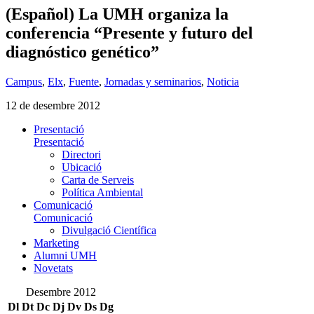
(Español) La UMH organiza la
conferencia “Presente y futuro del
diagnóstico genético”
Campus
,
Elx
,
Fuente
,
Jornadas y seminarios
,
Noticia
12 de desembre 2012
Presentació
Presentació
Directori
Ubicació
Carta de Serveis
Política Ambiental
Comunicació
Comunicació
Divulgació Científica
Marketing
Alumni UMH
Novetats
Desembre 2012
Dl
Dt
Dc
Dj
Dv
Ds
Dg