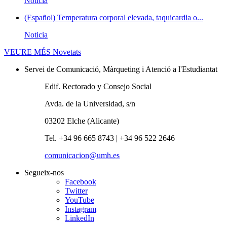
Noticia
(Español) Temperatura corporal elevada, taquicardia o...
Noticia
VEURE MÉS
Novetats
Servei de Comunicació, Màrqueting i Atenció a l'Estudiantat
Edif. Rectorado y Consejo Social
Avda. de la Universidad, s/n
03202 Elche (Alicante)
Tel. +34 96 665 8743 | +34 96 522 2646
comunicacion@umh.es
Segueix-nos
Facebook
Twitter
YouTube
Instagram
LinkedIn