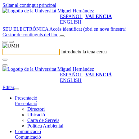
Saltar al contingut principal
ESPAÑOL
VALENCIÀ
ENGLISH
SEU ELECTRÒNICA
Accés identificat (obri en nova finestra)
Gestor de continguts del lloc
Introdueix la teua cerca
ESPAÑOL
VALENCIÀ
ENGLISH
Editar
Presentació
Presentació
Directori
Ubicació
Carta de Serveis
Política Ambiental
Comunicació
Comunicació