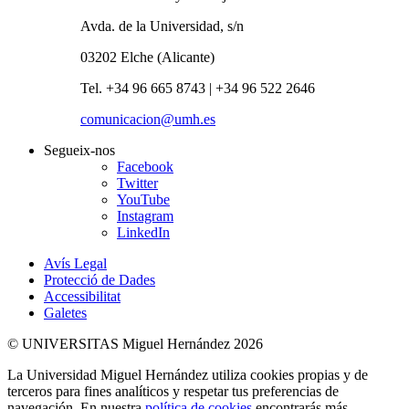
Avda. de la Universidad, s/n
03202 Elche (Alicante)
Tel. +34 96 665 8743 | +34 96 522 2646
comunicacion@umh.es
Segueix-nos
Facebook
Twitter
YouTube
Instagram
LinkedIn
Avís Legal
Protecció de Dades
Accessibilitat
Galetes
© UNIVERSITAS Miguel Hernández 2026
La Universidad Miguel Hernández utiliza cookies propias y de
terceros para fines analíticos y respetar tus preferencias de
navegación. En nuestra
política de cookies
encontrarás más