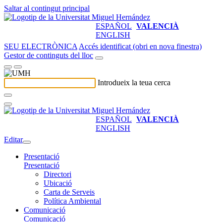
Saltar al contingut principal
ESPAÑOL
VALENCIÀ
ENGLISH
SEU ELECTRÒNICA
Accés identificat (obri en nova finestra)
Gestor de continguts del lloc
Introdueix la teua cerca
ESPAÑOL
VALENCIÀ
ENGLISH
Editar
Presentació
Presentació
Directori
Ubicació
Carta de Serveis
Política Ambiental
Comunicació
Comunicació