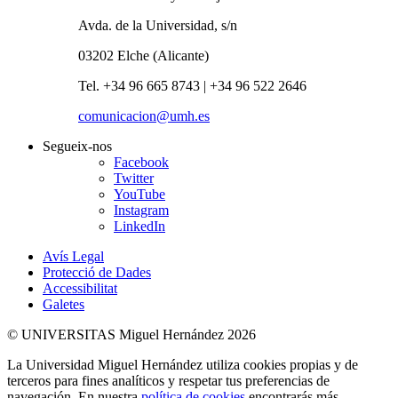
Avda. de la Universidad, s/n
03202 Elche (Alicante)
Tel. +34 96 665 8743 | +34 96 522 2646
comunicacion@umh.es
Segueix-nos
Facebook
Twitter
YouTube
Instagram
LinkedIn
Avís Legal
Protecció de Dades
Accessibilitat
Galetes
© UNIVERSITAS Miguel Hernández 2026
La Universidad Miguel Hernández utiliza cookies propias y de
terceros para fines analíticos y respetar tus preferencias de
navegación. En nuestra
política de cookies
encontrarás más