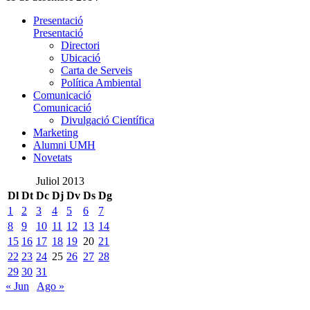
Presentació
Presentació
Directori
Ubicació
Carta de Serveis
Política Ambiental
Comunicació
Comunicació
Divulgació Científica
Marketing
Alumni UMH
Novetats
Juliol 2013
Dl
Dt
Dc
Dj
Dv
Ds
Dg
1
2
3
4
5
6
7
8
9
10
11
12
13
14
15
16
17
18
19
20
21
22
23
24
25
26
27
28
29
30
31
« Jun
Ago »