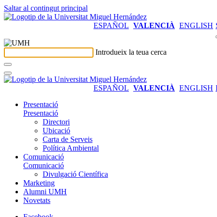
Saltar al contingut principal
ESPAÑOL
VALENCIÀ
ENGLISH
Introdueix la teua cerca
ESPAÑOL
VALENCIÀ
ENGLISH
Presentació
Presentació
Directori
Ubicació
Carta de Serveis
Política Ambiental
Comunicació
Comunicació
Divulgació Científica
Marketing
Alumni UMH
Novetats
Facebook