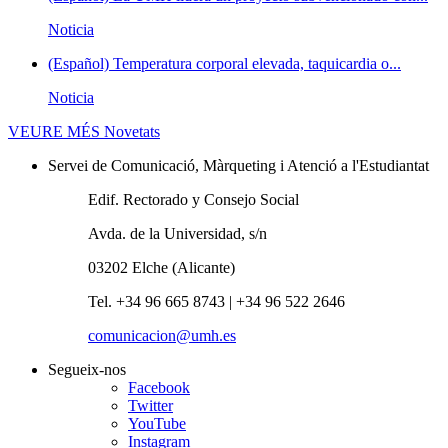
Noticia
(Español) Temperatura corporal elevada, taquicardia o...
Noticia
VEURE MÉS
Novetats
Servei de Comunicació, Màrqueting i Atenció a l'Estudiantat
Edif. Rectorado y Consejo Social
Avda. de la Universidad, s/n
03202 Elche (Alicante)
Tel. +34 96 665 8743 | +34 96 522 2646
comunicacion@umh.es
Segueix-nos
Facebook
Twitter
YouTube
Instagram