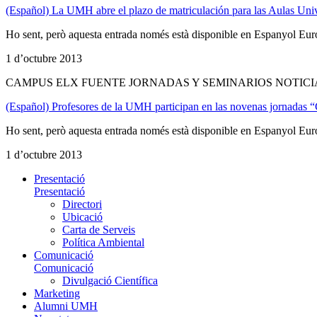
(Español) La UMH abre el plazo de matriculación para las Aulas Unive
Ho sent, però aquesta entrada només està disponible en Espanyol Eur
1 d’octubre 2013
CAMPUS ELX FUENTE JORNADAS Y SEMINARIOS NOTICI
(Español) Profesores de la UMH participan en las novenas jornadas 
Ho sent, però aquesta entrada només està disponible en Espanyol Eur
1 d’octubre 2013
Presentació
Presentació
Directori
Ubicació
Carta de Serveis
Política Ambiental
Comunicació
Comunicació
Divulgació Científica
Marketing
Alumni UMH