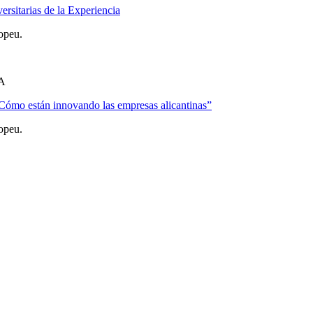
rsitarias de la Experiencia
opeu.
A
“Cómo están innovando las empresas alicantinas”
opeu.