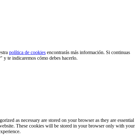
estra
política de cookies
encontrarás más información. Si continuas
r" y te indicaremos cómo debes hacerlo.
gorized as necessary are stored on your browser as they are essential
 website. These cookies will be stored in your browser only with your
experience.