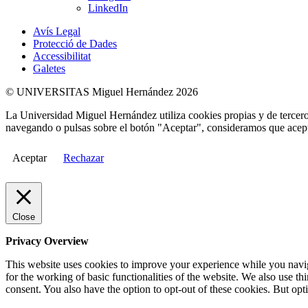
LinkedIn
Avís Legal
Protecció de Dades
Accessibilitat
Galetes
© UNIVERSITAS Miguel Hernández 2026
La Universidad Miguel Hernández utiliza cookies propias y de terceros
navegando o pulsas sobre el botón "Aceptar", consideramos que acepta
Aceptar
Rechazar
Close
Privacy Overview
This website uses cookies to improve your experience while you naviga
for the working of basic functionalities of the website. We also use t
consent. You also have the option to opt-out of these cookies. But op