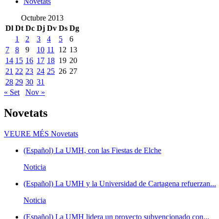
Novetats
Octubre 2013
Dl
Dt
Dc
Dj
Dv
Ds
Dg
1
2
3
4
5
6
7
8
9
10
11
12
13
14
15
16
17
18
19
20
21
22
23
24
25
26
27
28
29
30
31
« Set
Nov »
Novetats
VEURE MÉS
Novetats
(Español) La UMH, con las Fiestas de Elche
Noticia
(Español) La UMH y la Universidad de Cartagena refuerzan...
Noticia
(Español) La UMH lidera un proyecto subvencionado con...