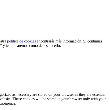
estra
política de cookies
encontrarás más información. Si continuas
r" y te indicaremos cómo debes hacerlo.
gorized as necessary are stored on your browser as they are essential
 website. These cookies will be stored in your browser only with your
experience.