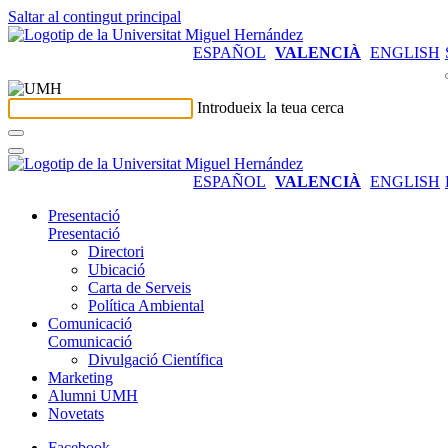
Saltar al contingut principal
ESPAÑOL
VALENCIÀ
ENGLISH
Introdueix la teua cerca
ESPAÑOL
VALENCIÀ
ENGLISH
Presentació
Presentació
Directori
Ubicació
Carta de Serveis
Política Ambiental
Comunicació
Comunicació
Divulgació Científica
Marketing
Alumni UMH
Novetats
Facebook