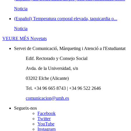
Noticia
(Español) Temperatura corporal elevada, taquicardia o...
Noticia
VEURE MÉS
Novetats
Servei de Comunicació, Màrqueting i Atenció a l'Estudiantat
Edif. Rectorado y Consejo Social
Avda. de la Universidad, s/n
03202 Elche (Alicante)
Tel. +34 96 665 8743 | +34 96 522 2646
comunicacion@umh.es
Segueix-nos
Facebook
Twitter
YouTube
Instagram