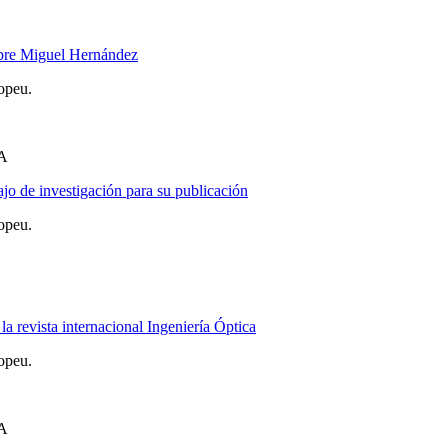
obre Miguel Hernández
opeu.
A
o de investigación para su publicación
opeu.
a revista internacional Ingeniería Óptica
opeu.
A