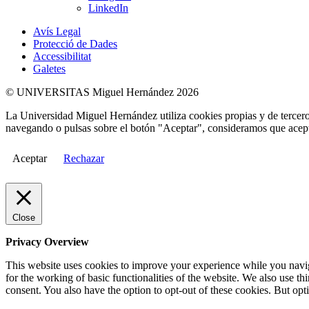
LinkedIn
Avís Legal
Protecció de Dades
Accessibilitat
Galetes
© UNIVERSITAS Miguel Hernández 2026
La Universidad Miguel Hernández utiliza cookies propias y de terceros
navegando o pulsas sobre el botón "Aceptar", consideramos que acepta
Aceptar
Rechazar
Close
Privacy Overview
This website uses cookies to improve your experience while you naviga
for the working of basic functionalities of the website. We also use t
consent. You also have the option to opt-out of these cookies. But op