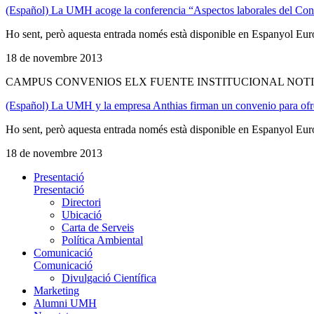
(Español) La UMH acoge la conferencia “Aspectos laborales del Conc
Ho sent, però aquesta entrada només està disponible en Espanyol Eur
18 de novembre 2013
CAMPUS CONVENIOS ELX FUENTE INSTITUCIONAL NOTI
(Español) La UMH y la empresa Anthias firman un convenio para ofrec
Ho sent, però aquesta entrada només està disponible en Espanyol Eur
18 de novembre 2013
Presentació
Presentació
Directori
Ubicació
Carta de Serveis
Política Ambiental
Comunicació
Comunicació
Divulgació Científica
Marketing
Alumni UMH