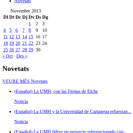
Novetats
Novembre 2013
Dl
Dt
Dc
Dj
Dv
Ds
Dg
1
2
3
4
5
6
7
8
9
10
11
12
13
14
15
16
17
18
19
20
21
22
23
24
25
26
27
28
29
30
« Oct
Des »
Novetats
VEURE MÉS
Novetats
(Español) La UMH, con las Fiestas de Elche
Noticia
(Español) La UMH y la Universidad de Cartagena refuerzan...
Noticia
(Español) La UMH lidera un proyecto subvencionado con...