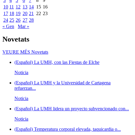
3
4
5
6
7
8
9
10
11
12
13
14
15
16
17
18
19
20
21
22
23
24
25
26
27
28
« Gen
Mar »
Novetats
VEURE MÉS
Novetats
(Español) La UMH, con las Fiestas de Elche
Noticia
(Español) La UMH y la Universidad de Cartagena
refuerzan...
Noticia
(Español) La UMH lidera un proyecto subvencionado con...
Noticia
(Español) Temperatura corporal elevada, taquicardia o...