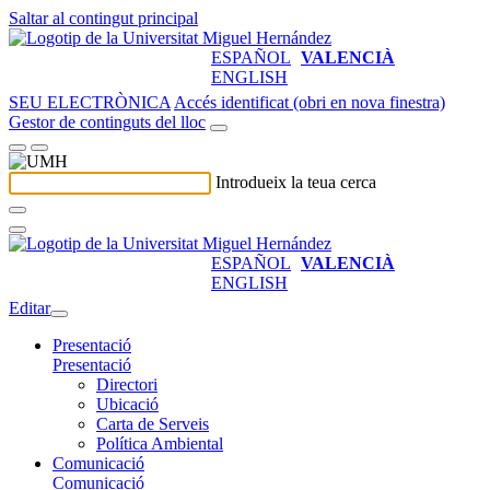
Saltar al contingut principal
ESPAÑOL
VALENCIÀ
ENGLISH
SEU ELECTRÒNICA
Accés identificat (obri en nova finestra)
Gestor de continguts del lloc
Introdueix la teua cerca
ESPAÑOL
VALENCIÀ
ENGLISH
Editar
Presentació
Presentació
Directori
Ubicació
Carta de Serveis
Política Ambiental
Comunicació
Comunicació