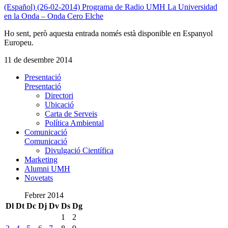
(Español) (26-02-2014) Programa de Radio UMH La Universidad
en la Onda – Onda Cero Elche
Ho sent, però aquesta entrada només està disponible en Espanyol
Europeu.
11 de desembre 2014
Presentació
Presentació
Directori
Ubicació
Carta de Serveis
Política Ambiental
Comunicació
Comunicació
Divulgació Científica
Marketing
Alumni UMH
Novetats
Febrer 2014
Dl
Dt
Dc
Dj
Dv
Ds
Dg
1
2