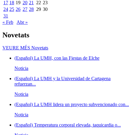
17
18
19
20
21
22
23
24
25
26
27
28
29
30
31
« Feb
Abr »
Novetats
VEURE MÉS
Novetats
(Español) La UMH, con las Fiestas de Elche
Noticia
(Español) La UMH y la Universidad de Cartagena
refuerzan...
Noticia
(Español) La UMH lidera un proyecto subvencionado con...
Noticia
(Español) Temperatura corporal elevada, taquicardia o...