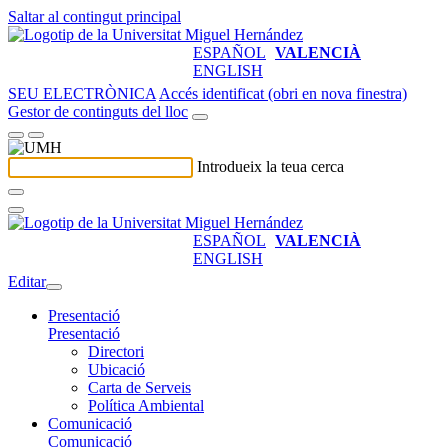
Saltar al contingut principal
ESPAÑOL
VALENCIÀ
ENGLISH
SEU ELECTRÒNICA
Accés identificat (obri en nova finestra)
Gestor de continguts del lloc
Introdueix la teua cerca
ESPAÑOL
VALENCIÀ
ENGLISH
Editar
Presentació
Presentació
Directori
Ubicació
Carta de Serveis
Política Ambiental
Comunicació
Comunicació