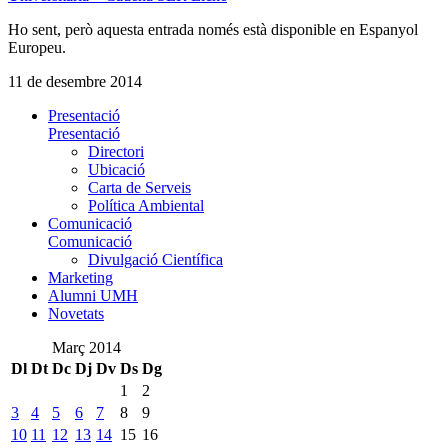
Ho sent, però aquesta entrada només està disponible en Espanyol
Europeu.
11 de desembre 2014
Presentació
Presentació
Directori
Ubicació
Carta de Serveis
Política Ambiental
Comunicació
Comunicació
Divulgació Científica
Marketing
Alumni UMH
Novetats
Març 2014
Dl
Dt
Dc
Dj
Dv
Ds
Dg
1
2
3
4
5
6
7
8
9
10
11
12
13
14
15
16