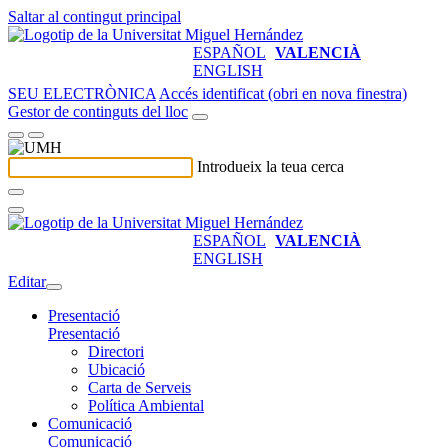
Saltar al contingut principal
ESPAÑOL
VALENCIÀ
ENGLISH
SEU ELECTRÒNICA
Accés identificat (obri en nova finestra)
Gestor de continguts del lloc
Introdueix la teua cerca
ESPAÑOL
VALENCIÀ
ENGLISH
Editar
Presentació
Presentació
Directori
Ubicació
Carta de Serveis
Política Ambiental
Comunicació
Comunicació