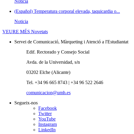
Noticia
(Español) Temperatura corporal elevada, taquicardia o...
Noticia
VEURE MÉS
Novetats
Servei de Comunicació, Màrqueting i Atenció a l'Estudiantat
Edif. Rectorado y Consejo Social
Avda. de la Universidad, s/n
03202 Elche (Alicante)
Tel. +34 96 665 8743 | +34 96 522 2646
comunicacion@umh.es
Segueix-nos
Facebook
Twitter
YouTube
Instagram
LinkedIn