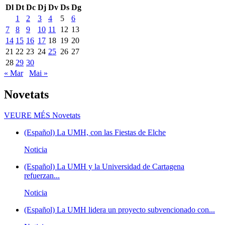
Dl
Dt
Dc
Dj
Dv
Ds
Dg
1
2
3
4
5
6
7
8
9
10
11
12
13
14
15
16
17
18
19
20
21
22
23
24
25
26
27
28
29
30
« Mar
Mai »
Novetats
VEURE MÉS
Novetats
(Español) La UMH, con las Fiestas de Elche
Noticia
(Español) La UMH y la Universidad de Cartagena
refuerzan...
Noticia
(Español) La UMH lidera un proyecto subvencionado con...