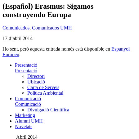
(Español) Erasmus: Sigamos
construyendo Europa
Comunicados
,
Comunicados UMH
17 d’abril 2014
Ho sent, però aquesta entrada només està disponible en
Espanyol
Europeu
.
Presentació
Presentació
Directori
Ubicació
Carta de Serveis
Política Ambiental
Comunicació
Comunicació
Divulgació Científica
Marketing
Alumni UMH
Novetats
Abril 2014