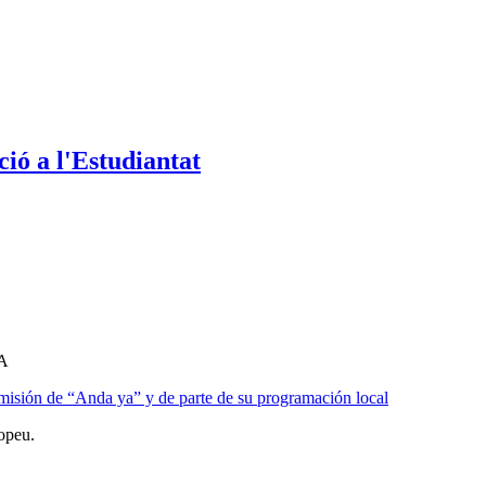
ió a l'Estudiantat
A
misión de “Anda ya” y de parte de su programación local
opeu.