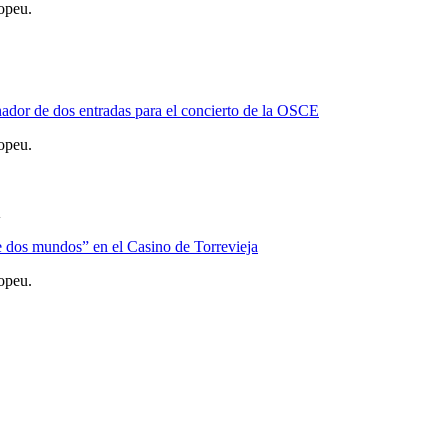
opeu.
nador de dos entradas para el concierto de la OSCE
opeu.
A
e dos mundos” en el Casino de Torrevieja
opeu.