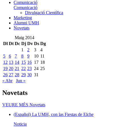
Comunicació
Comunicació
Divulgació Científica
Marketing
Alumni UMH
Novetats
Maig 2014
Dl
Dt
Dc
Dj
Dv
Ds
Dg
1
2
3
4
5
6
7
8
9
10
11
12
13
14
15
16
17
18
19
20
21
22
23
24
25
26
27
28
29
30
31
« Abr
Jun »
Novetats
VEURE MÉS
Novetats
(Español) La UMH, con las Fiestas de Elche
Noticia