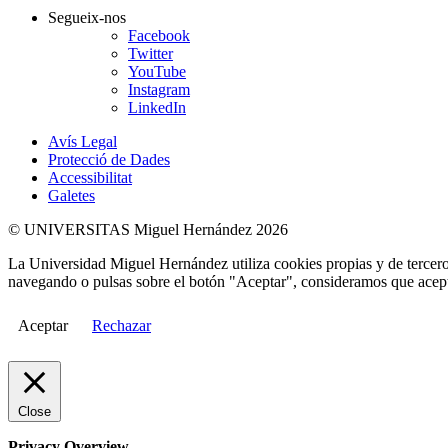
Segueix-nos
Facebook
Twitter
YouTube
Instagram
LinkedIn
Avís Legal
Protecció de Dades
Accessibilitat
Galetes
© UNIVERSITAS Miguel Hernández 2026
La Universidad Miguel Hernández utiliza cookies propias y de terceros
navegando o pulsas sobre el botón "Aceptar", consideramos que acepta
Aceptar
Rechazar
Close
Privacy Overview