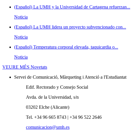
(Español) La UMH y la Universidad de Cartagena refuerzan...
Noticia
(Español) La UMH lidera un proyecto subvencionado con...
Noticia
(Español) Temperatura corporal elevada, taquicardia o...
Noticia
VEURE MÉS
Novetats
Servei de Comunicació, Màrqueting i Atenció a l'Estudiantat
Edif. Rectorado y Consejo Social
Avda. de la Universidad, s/n
03202 Elche (Alicante)
Tel. +34 96 665 8743 | +34 96 522 2646
comunicacion@umh.es