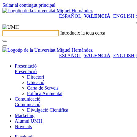
Saltar al contingut principal
ESPAÑOL
VALENCIÀ
ENGLISH
Introdueix la teua cerca
ESPAÑOL
VALENCIÀ
ENGLISH
Presentació
Presentació
Directori
Ubicació
Carta de Serveis
Política Ambiental
Comunicació
Comunicació
Divulgació Científica
Marketing
Alumni UMH
Novetats
Facebook