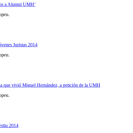
eros a Alumni UMH’
opeu.
óvenes Juristas 2014
opeu.
 la que vivió Miguel Hernández, a petición de la UMH
opeu.
estiu 2014