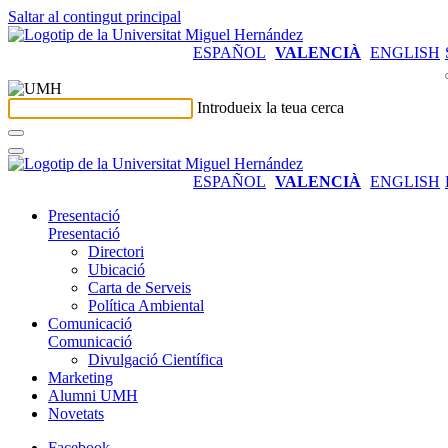
Saltar al contingut principal
ESPAÑOL
VALENCIÀ
ENGLISH
Introdueix la teua cerca
ESPAÑOL
VALENCIÀ
ENGLISH
Presentació
Presentació
Directori
Ubicació
Carta de Serveis
Política Ambiental
Comunicació
Comunicació
Divulgació Científica
Marketing
Alumni UMH
Novetats
Facebook