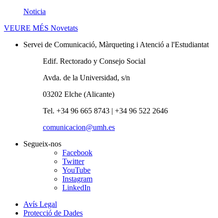
Noticia
VEURE MÉS
Novetats
Servei de Comunicació, Màrqueting i Atenció a l'Estudiantat
Edif. Rectorado y Consejo Social
Avda. de la Universidad, s/n
03202 Elche (Alicante)
Tel. +34 96 665 8743 | +34 96 522 2646
comunicacion@umh.es
Segueix-nos
Facebook
Twitter
YouTube
Instagram
LinkedIn
Avís Legal
Protecció de Dades