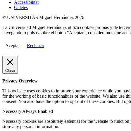
Accessibilitat
Galetes
© UNIVERSITAS Miguel Hernández 2026
La Universidad Miguel Hernández utiliza cookies propias y de terceros
navegando o pulsas sobre el botón "Aceptar", consideramos que acepta
Aceptar
Rechazar
Close
Privacy Overview
This website uses cookies to improve your experience while you naviga
for the working of basic functionalities of the website. We also use t
consent. You also have the option to opt-out of these cookies. But op
Necessary
Always Enabled
Necessary cookies are absolutely essential for the website to function 
store any personal information.