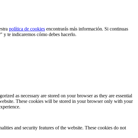
estra
política de cookies
encontrarás más información. Si continuas
r" y te indicaremos cómo debes hacerlo.
gorized as necessary are stored on your browser as they are essential
 website. These cookies will be stored in your browser only with your
experience.
nalities and security features of the website. These cookies do not