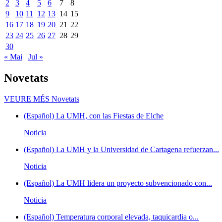
2
3
4
5
6
7
8
9
10
11
12
13
14
15
16
17
18
19
20
21
22
23
24
25
26
27
28
29
30
« Mai
Jul »
Novetats
VEURE MÉS
Novetats
(Español) La UMH, con las Fiestas de Elche
Noticia
(Español) La UMH y la Universidad de Cartagena refuerzan...
Noticia
(Español) La UMH lidera un proyecto subvencionado con...
Noticia
(Español) Temperatura corporal elevada, taquicardia o...