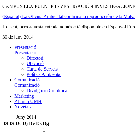
CAMPUS ELX FUENTE INVESTIGACIÓN INVESTIGACIONE
(Español) La Oficina Ambiental confirma la reproducción de la Malva
Ho sent, però aquesta entrada només està disponible en Espanyol Eur
30 de juny 2014
Presentació
Presentació
Directori
Ubicació
Carta de Serveis
Política Ambiental
Comunicació
Comunicació
Divulgació Científica
Marketing
Alumni UMH
Novetats
Juny 2014
Dl
Dt
Dc
Dj
Dv
Ds
Dg
1