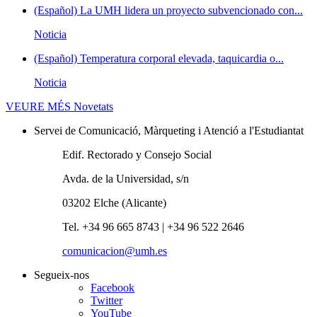
(Español) La UMH lidera un proyecto subvencionado con...
Noticia
(Español) Temperatura corporal elevada, taquicardia o...
Noticia
VEURE MÉS
Novetats
Servei de Comunicació, Màrqueting i Atenció a l'Estudiantat
Edif. Rectorado y Consejo Social
Avda. de la Universidad, s/n
03202 Elche (Alicante)
Tel. +34 96 665 8743 | +34 96 522 2646
comunicacion@umh.es
Segueix-nos
Facebook
Twitter
YouTube