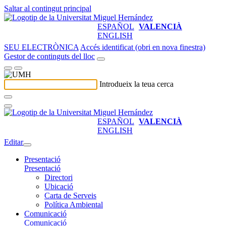
Saltar al contingut principal
ESPAÑOL
VALENCIÀ
ENGLISH
SEU ELECTRÒNICA
Accés identificat (obri en nova finestra)
Gestor de continguts del lloc
Introdueix la teua cerca
ESPAÑOL
VALENCIÀ
ENGLISH
Editar
Presentació
Presentació
Directori
Ubicació
Carta de Serveis
Política Ambiental
Comunicació
Comunicació