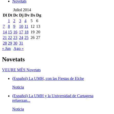
Novetats
Juliol 2014
Dl
Dt
Dc
Dj
Dv
Ds
Dg
1
2
3
4
5
6
7
8
9
10
11
12
13
14
15
16
17
18
19
20
21
22
23
24
25
26
27
28
29
30
31
« Jun
Ago »
Novetats
VEURE MÉS
Novetats
(Español) La UMH, con las Fiestas de Elche
Noticia
(Español) La UMH y la Universidad de Cartagena
refuerzan...
Noticia