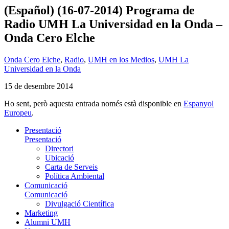
(Español) (16-07-2014) Programa de
Radio UMH La Universidad en la Onda –
Onda Cero Elche
Onda Cero Elche
,
Radio
,
UMH en los Medios
,
UMH La
Universidad en la Onda
15 de desembre 2014
Ho sent, però aquesta entrada només està disponible en
Espanyol
Europeu
.
Presentació
Presentació
Directori
Ubicació
Carta de Serveis
Política Ambiental
Comunicació
Comunicació
Divulgació Científica
Marketing
Alumni UMH