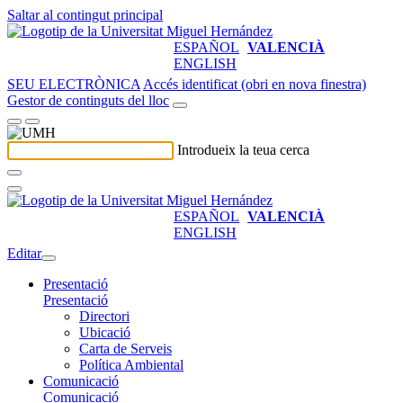
Saltar al contingut principal
ESPAÑOL
VALENCIÀ
ENGLISH
SEU ELECTRÒNICA
Accés identificat (obri en nova finestra)
Gestor de continguts del lloc
Introdueix la teua cerca
ESPAÑOL
VALENCIÀ
ENGLISH
Editar
Presentació
Presentació
Directori
Ubicació
Carta de Serveis
Política Ambiental
Comunicació
Comunicació