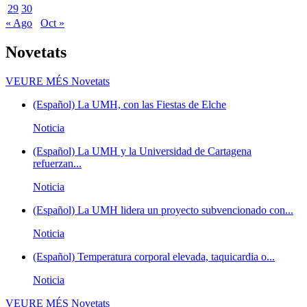
29
30
« Ago
Oct »
Novetats
VEURE MÉS
Novetats
(Español) La UMH, con las Fiestas de Elche
Noticia
(Español) La UMH y la Universidad de Cartagena
refuerzan...
Noticia
(Español) La UMH lidera un proyecto subvencionado con...
Noticia
(Español) Temperatura corporal elevada, taquicardia o...
Noticia
VEURE MÉS
Novetats