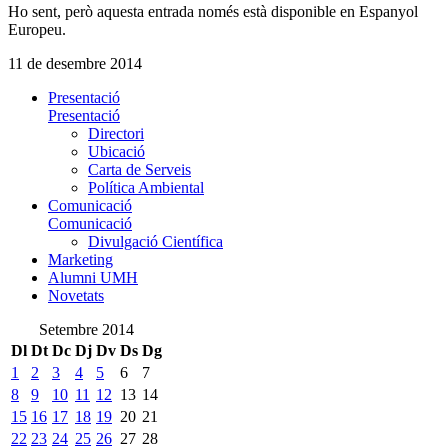
Ho sent, però aquesta entrada només està disponible en Espanyol
Europeu.
11 de desembre 2014
Presentació
Presentació
Directori
Ubicació
Carta de Serveis
Política Ambiental
Comunicació
Comunicació
Divulgació Científica
Marketing
Alumni UMH
Novetats
Setembre 2014
Dl
Dt
Dc
Dj
Dv
Ds
Dg
1
2
3
4
5
6
7
8
9
10
11
12
13
14
15
16
17
18
19
20
21
22
23
24
25
26
27
28