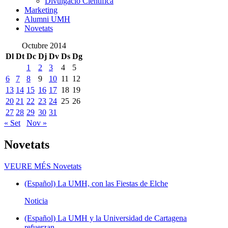
Divulgació Científica
Marketing
Alumni UMH
Novetats
Octubre 2014
Dl
Dt
Dc
Dj
Dv
Ds
Dg
1
2
3
4
5
6
7
8
9
10
11
12
13
14
15
16
17
18
19
20
21
22
23
24
25
26
27
28
29
30
31
« Set
Nov »
Novetats
VEURE MÉS
Novetats
(Español) La UMH, con las Fiestas de Elche
Noticia
(Español) La UMH y la Universidad de Cartagena
refuerzan...