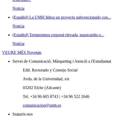
Noticia
(Español) La UMH lidera un proyecto subvencionado con...
Noticia
(Español) Temperatura corporal elevada, taquicardia o...
Noticia
VEURE MÉS
Novetats
Servei de Comunicació, Màrqueting i Atenció a l'Estudiantat
Edif. Rectorado y Consejo Social
Avda. de la Universidad, s/n
03202 Elche (Alicante)
Tel. +34 96 665 8743 | +34 96 522 2646
comunicacion@umh.es
Segueix-nos