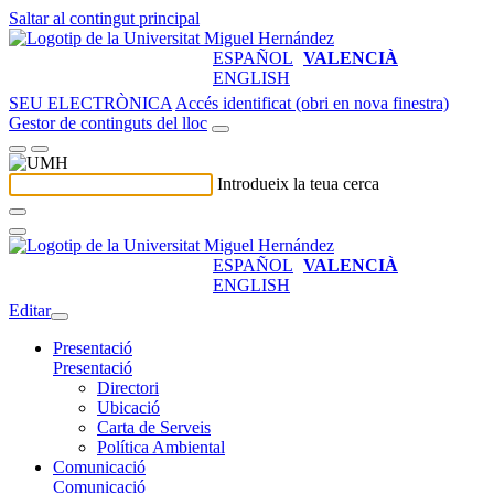
Saltar al contingut principal
ESPAÑOL
VALENCIÀ
ENGLISH
SEU ELECTRÒNICA
Accés identificat (obri en nova finestra)
Gestor de continguts del lloc
Introdueix la teua cerca
ESPAÑOL
VALENCIÀ
ENGLISH
Editar
Presentació
Presentació
Directori
Ubicació
Carta de Serveis
Política Ambiental
Comunicació
Comunicació